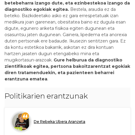
betebeharra izango dute, eta ezinbestekoa izango da
diagnostiko egokiak egitea.
Bestela, araudia ez da
beteko. Bazkideetako asko ez gara errespetatuak izan
medikura joan garenean, obesitatea baino ez dugula esan
digute, egunero ariketa fisikoa egiten dugunean eta
osasuntsu jaten dugunean. Gainera, lipedema eta anorexia
duten pertsonak ere badaude. Ikusezin sentitzen gara. Ez
da kontu estetikoa bakarrik, askotan ez dira kontuan
hartzen jasaten dugun etengabeko mina eta
mugikortasun-arazoak.
Gure helburua da diagnostiko
zientifikoak egitea, pertsona bakoitzarentzat egokiak
diren tratamenduekin, eta pazienteen beharrei
erantzuna ematea
.
Politikarien erantzunak
De Rebeka Ubera Aranzeta