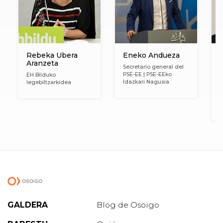
Rebeka Ubera
Eneko Andueza
Aranzeta
Secretario general del
PSE-EE | PSE-EEko
EH Bilduko
D
Idazkari Nagusia
legebiltzarkidea
P
M
e
g
GALDERA
Blog de Osoigo