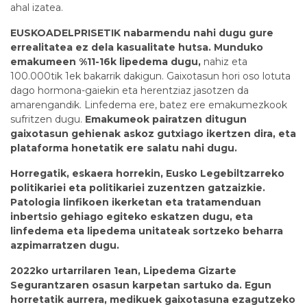
ahal izatea.
EUSKOADELPRISETIK nabarmendu nahi dugu gure
errealitatea ez dela kasualitate hutsa. Munduko
emakumeen %11-16k lipedema dugu,
nahiz eta
100.000tik 1ek bakarrik dakigun. Gaixotasun hori oso lotuta
dago hormona-gaiekin eta herentziaz jasotzen da
amarengandik. Linfedema ere, batez ere emakumezkook
sufritzen dugu.
Emakumeok pairatzen ditugun
gaixotasun gehienak askoz gutxiago ikertzen dira, eta
plataforma honetatik ere salatu nahi dugu.
Horregatik, eskaera horrekin, Eusko Legebiltzarreko
politikariei eta politikariei zuzentzen gatzaizkie.
Patologia linfikoen ikerketan eta tratamenduan
inbertsio gehiago egiteko eskatzen dugu, eta
linfedema eta lipedema unitateak sortzeko beharra
azpimarratzen dugu.
2022ko urtarrilaren 1ean, Lipedema Gizarte
Segurantzaren osasun karpetan sartuko da. Egun
horretatik aurrera, medikuek gaixotasuna ezagutzeko