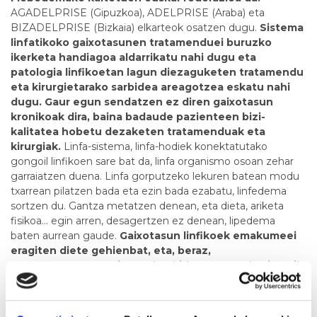
AGADELPRISE (Gipuzkoa), ADELPRISE (Araba) eta
BIZADELPRISE (Bizkaia) elkarteok osatzen dugu.
Sistema
linfatikoko gaixotasunen tratamenduei buruzko
ikerketa handiagoa aldarrikatu nahi dugu eta
patologia linfikoetan lagun diezaguketen tratamendu
eta kirurgietarako sarbidea areagotzea eskatu nahi
dugu. Gaur egun sendatzen ez diren gaixotasun
kronikoak dira, baina badaude pazienteen bizi-
kalitatea hobetu dezaketen tratamenduak eta
kirurgiak.
Linfa-sistema, linfa-hodiek konektatutako
gongoil linfikoen sare bat da, linfa organismo osoan zehar
garraiatzen duena. Linfa gorputzeko lekuren batean modu
txarrean pilatzen bada eta ezin bada ezabatu, linfedema
sortzen du. Gantza metatzen denean, eta dieta, ariketa
fisikoa... egin arren, desagertzen ez denean, lipedema
baten aurrean gaude.
Gaixotasun linfikoek emakumeei
eragiten diete gehienbat, eta, beraz,
EUSKOADELPRISEN ia 500 bazkide gara, eta horietatik
450 baino gehiago emakumeak.