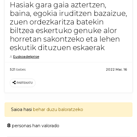
Hasiak gara gaia aztertzen,
baina, egokia iruditzen bazaizue,
zuen ordezkaritza batekin
biltzea eskertuko genuke alor
horretan sakontzeko eta lehen
eskutik dituzuen eskaerak
A
Euskoadelprise
521
babes
2022 Mai. 16
PARTEKATU
Saioa hasi
behar duzu baloratzeko
8
personas han valorado