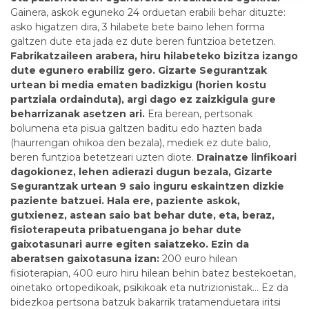
Gainera, askok eguneko 24 orduetan erabili behar dituzte:
asko higatzen dira, 3 hilabete bete baino lehen forma
galtzen dute eta jada ez dute beren funtzioa betetzen.
Fabrikatzaileen arabera, hiru hilabeteko bizitza izango
dute egunero erabiliz gero. Gizarte Segurantzak
urtean bi media ematen badizkigu (horien kostu
partziala ordainduta), argi dago ez zaizkigula gure
beharrizanak asetzen ari.
Era berean, pertsonak
bolumena eta pisua galtzen baditu edo hazten bada
(haurrengan ohikoa den bezala), mediek ez dute balio,
beren funtzioa betetzeari uzten diote.
Drainatze linfikoari
dagokionez, lehen adierazi dugun bezala, Gizarte
Segurantzak urtean 9 saio inguru eskaintzen dizkie
paziente batzuei. Hala ere, paziente askok,
gutxienez, astean saio bat behar dute, eta, beraz,
fisioterapeuta pribatuengana jo behar dute
gaixotasunari aurre egiten saiatzeko. Ezin da
aberatsen gaixotasuna izan:
200 euro hilean
fisioterapian, 400 euro hiru hilean behin batez bestekoetan,
oinetako ortopedikoak, psikikoak eta nutrizionistak... Ez da
bidezkoa pertsona batzuk bakarrik tratamenduetara iritsi