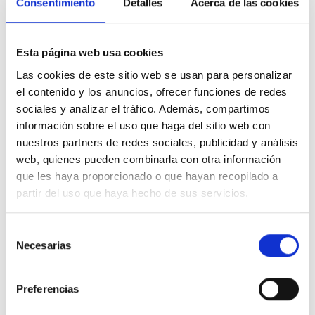
Consentimiento
Detalles
Acerca de las cookies
Esta página web usa cookies
Aldarrikatzen dugu OSAKIDETZAn Lipedema eta
Las cookies de este sitio web se usan para personalizar
Linfedema unitateak sortzea lehenbailehen.
el contenido y los anuncios, ofrecer funciones de redes
Tratamendu kontserbatzaile gutxi ematen dira eskuzko
sociales y analizar el tráfico. Además, compartimos
drainatze linfatikoarekin eta konpresio-bendekin, eta ez du
información sobre el uso que haga del sitio web con
aurreikusi ere egiten paziente askok beharrezko duten
nuestros partners de redes sociales, publicidad y análisis
kirurgiarik.
Gainera, Euskadin patologia horietan
web, quienes pueden combinarla con otra información
espezialistarik ez dagoenez, Alemaniara, Madrilera
que les haya proporcionado o que hayan recopilado a
edo Bartzelonara joan behar izaten dugu ebakuntza
egitera, eta kasuen %99an, mediku pribatuekin. Gure
partir del uso que haya hecho de sus servicios.
aldarrikapenetako bat da, noski, Linfedema eta
Lipedema unitateak sortzea, gutxienez, EAEko
Selección
hiriburuetako ospitaleetan dagozkien espezialistekin:
Necesarias
de
mediku errehabilitatzaile trebatuak, angiologoak,
consentimiento
zirujau plastikoak, nutrizionistak, psikologoak, eta,
batez ere, fisioterapeuta espezializatu gehiago.
Preferencias
Halaber, lehentasunezkoa iruditzen zaigu lehen mailako
arretako prestakuntza; familiako medikuak eta erizainak dira