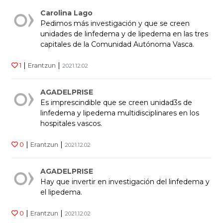
Carolina Lago
Pedimos más investigación y que se creen
unidades de linfedema y de lipedema en las tres
capitales de la Comunidad Autónoma Vasca.
|
|
1
Erantzun
2021.12.02
AGADELPRISE
Es imprescindible que se creen unidad3s de
linfedema y lipedema multidisciplinares en los
hospitales vascos.
|
|
0
Erantzun
2021.12.02
AGADELPRISE
Hay que invertir en investigación del linfedema y
el lipedema.
|
|
0
Erantzun
2021.12.02