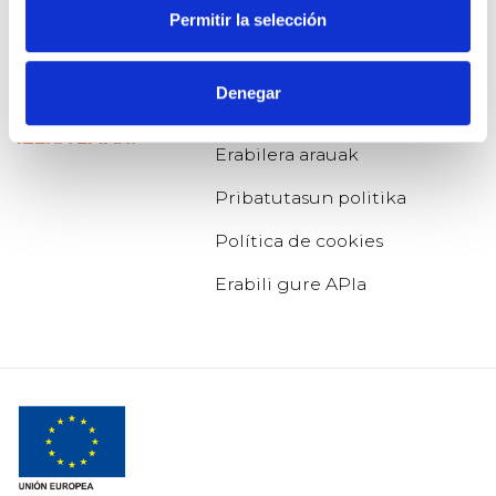
Permitir la selección
ERANTZUNAK
Gehiago jakin nahi?
ORDEZKARIAK
Organizaciones
Denegar
colaboradoras
IZENA EMAN!
Erabilera arauak
Pribatutasun politika
Política de cookies
Erabili gure APIa