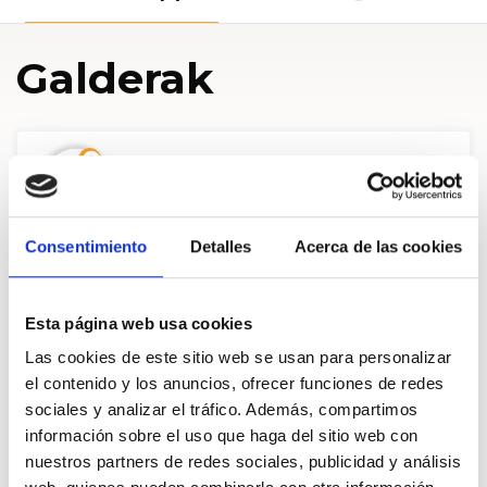
Galderak
A Congreso de los diputados
Los alimentos están al precio más alto en 10 años. Eso, pone en
Consentimiento
Detalles
Acerca de las cookies
riesgo la vida de millones de niños. Firma esta petición y exige
acciones urgentes
Pregunta de
World Vision
Esta página web usa cookies
10604
Apoyos de
1500
2025 Abe. 19
Las cookies de este sitio web se usan para personalizar
el contenido y los anuncios, ofrecer funciones de redes
sociales y analizar el tráfico. Además, compartimos
BABESTU
PARTEKATU
información sobre el uso que haga del sitio web con
nuestros partners de redes sociales, publicidad y análisis