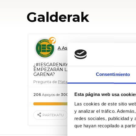
Galderak
A Asamblea de Madrid
¿#IESGARENAYA CURSO 19-20, CUANDO
EMPEZARÁN LAS OBRAS DEL IES LA
GARENA?
Consentimiento
Pregunta de
Plataforma Instituto La Garena
Esta página web usa cookie
206
Apoyos de
300
2018 Aza. 05
Las cookies de este sitio we
y analizar el tráfico. Ademá
BABESTU
PARTEKATU
redes sociales, publicidad y
que hayan recopilado a parti