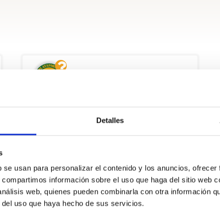
A Asamblea de Madrid
¿Instituto La Garena?
Pregunta de
Plataforma Instituto La Garena
Detalles
s
564
Apoyos de
500
2017 Ira. 25
b se usan para personalizar el contenido y los anuncios, ofrecer
s, compartimos información sobre el uso que haga del sitio web 
BABESTU
PARTEKATU
 análisis web, quienes pueden combinarla con otra información q
r del uso que haya hecho de sus servicios.