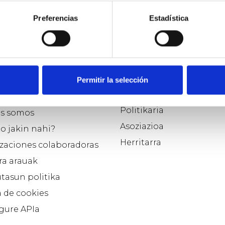
Preferencias
Estadística
o
Parte hartzaile modu
Permitir la selección
aukeratu…
e Osoigo
Politikaria
s somos
Asoziazioa
o jakin nahi?
Herritarra
zaciones colaboradoras
ra arauak
tasun politika
a de cookies
 gure APIa