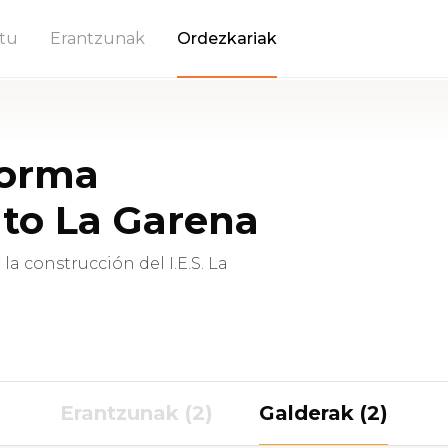
tu
Erantzunak
Ordezkariak
forma
uto La Garena
la construcción del I.E.S. La
Erantzunak (2)
Galderak (2)