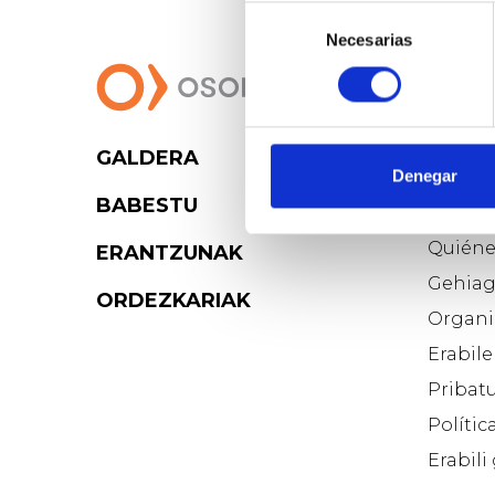
Selección
Necesarias
de
consentimiento
GALDERA
Osoig
Denegar
BABESTU
Blog d
Quiéne
ERANTZUNAK
Gehiag
ORDEZKARIAK
Organi
Erabile
Pribatu
Polític
Erabili