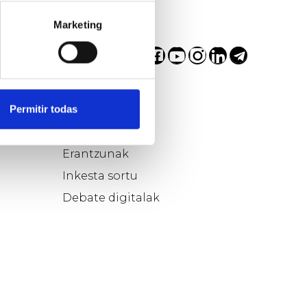
Marketing
a
Parte hartu…
Permitir todas
Galdera
Erantzunak
Inkesta sortu
Debate digitalak