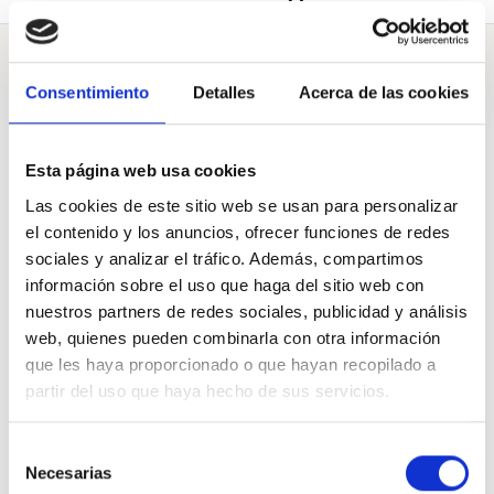
Galderak
Consentimiento
Detalles
Acerca de las cookies
Esta página web usa cookies
A Eusko Legebiltzarra
Las cookies de este sitio web se usan para personalizar
el contenido y los anuncios, ofrecer funciones de redes
Las familias que atraviesan un duelo por muerte gestacional,
sociales y analizar el tráfico. Además, compartimos
perinatal o neonatal dependen de la empatía y humanidad de
quien les atiende. ¿Cuándo se va a crear una guía común que
información sobre el uso que haga del sitio web con
unifique la atención a estos duelos en los centros sanitarios
vascos?
nuestros partners de redes sociales, publicidad y análisis
Pregunta de
Esku Hutsik
web, quienes pueden combinarla con otra información
que les haya proporcionado o que hayan recopilado a
192
Apoyos de
500
2022 Ots. 21
partir del uso que haya hecho de sus servicios.
BABESTU
PARTEKATU
Selección
Necesarias
de