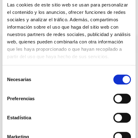
Las cookies de este sitio web se usan para personalizar
Pregunta dirigida a:
Donostia-San
el contenido y los anuncios, ofrecer funciones de redes
sociales y analizar el tráfico. Además, compartimos
Sebastián
información sobre el uso que haga del sitio web con
nuestros partners de redes sociales, publicidad y análisis
web, quienes pueden combinarla con otra información
que les haya proporcionado o que hayan recopilado a
partir del uso que haya hecho de sus servicios.
Selección
Necesarias
de
consentimiento
Preferencias
Aitzole Araneta
Olaia Duarte
Estadística
Concejala en el
Zinegotzia Donostiako
A
ayuntamiento de
Udalean / Concejala en
S
Donostia - San
el Ayuntamiento de
Sebastián
Donostia (EHBildu)
Marketing