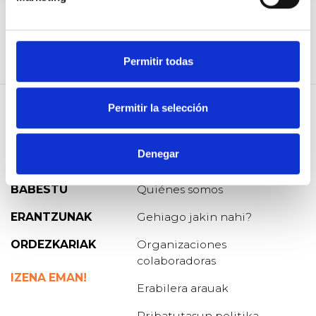
Permitir todas
Permitir la selección
Denegar
GALDERA
Blog de Osoigo
BABESTU
Quiénes somos
ERANTZUNAK
Gehiago jakin nahi?
ORDEZKARIAK
Organizaciones
colaboradoras
IZENA EMAN!
Erabilera arauak
Pribatutasun politika