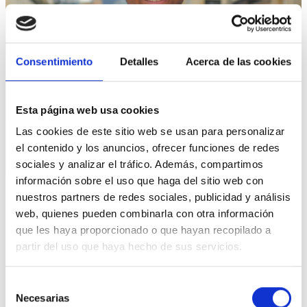
Consentimiento
Detalles
Acerca de las cookies
Esta página web usa cookies
Las cookies de este sitio web se usan para personalizar
el contenido y los anuncios, ofrecer funciones de redes
sociales y analizar el tráfico. Además, compartimos
información sobre el uso que haga del sitio web con
nuestros partners de redes sociales, publicidad y análisis
web, quienes pueden combinarla con otra información
GALDERA
que les haya proporcionado o que hayan recopilado a
Soy Héctor Cabrera, con mi
partir del uso que haya hecho de sus servicios.
liderazgo y el apoyo de la
Selección
ciudadanía he ayudado a miles
Necesarias
de