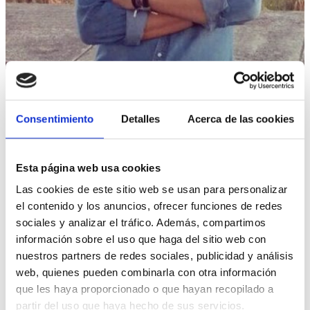
GALDERA
Consentimiento
Detalles
Acerca de las cookies
¿Se comprometen a que la Dra.
Natalia Pastora continue en el
Esta página web usa cookies
servicio de oftalmologia
Las cookies de este sitio web se usan para personalizar
infantil?
el contenido y los anuncios, ofrecer funciones de redes
sociales y analizar el tráfico. Además, compartimos
información sobre el uso que haga del sitio web con
La Plataforma de Padres de Pacientes de la
Sección de Oftalmología Pediátrica del Hospital
nuestros partners de redes sociales, publicidad y análisis
Universitario La Paz (HULP) de Madrid, junto
web, quienes pueden combinarla con otra información
con una serie de Asociaciones firmantes
que les haya proporcionado o que hayan recopilado a
(AFASCOL Asociación de Familiares y Afectados
gehiago ikusi
partir del uso que haya hecho de sus servicios.