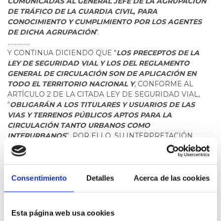
COMUNICADAS AL GENERAL JEFE DE LA AGRUPACIÓN
DE TRÁFICO DE LA CUARDIA CIVIL, PARA
CONOCIMIENTO Y CUMPLIMIENTO POR LOS AGENTES
DE DICHA AGRUPACIÓN
".
……………
Y CONTINUA DICIENDO QUE "
LOS PRECEPTOS DE LA
LEY DE SEGURIDAD VIAL Y LOS DEL REGLAMENTO
GENERAL DE CIRCULACIÓN SON DE APLICACIÓN EN
TODO EL TERRITORIO NACIONAL Y
, CONFORME AL
ARTÍCULO 2 DE LA CITADA LEY DE SEGURIDAD VIAL,
“
OBLIGARÁN A LOS TITULARES Y USUARIOS DE LAS
VIAS Y TERRENOS PÚBLICOS APTOS PARA LA
CIRCULACIÓN TANTO URBANOS COMO
INTERURBANOS
”, POR ELLO, SU INTERPRETACIÓN
EFECTUADA POR EL ÓRGANO COMPETENTE, EN ESTE
CASO LA DIRECCIÓN GENERAL DE TRÁFICO,
DEBE SER
TENIDA EN CUENTA POR LAS ENTIDADES LOCALES
".
Consentimiento
Detalles
Acerca de las cookies
POR TODO ELLO REIVINDICAMOS NUESTRO DERECHO A
TRANSITAR, PARAR Y PERNOCTAR LIBREMENTE POR
TODA ESPAÑA ROGANDO A LAS AUTORIDADES QUE
Esta página web usa cookies
ENCONTREMOS A NUESTRO PASO SU MÁXIMA