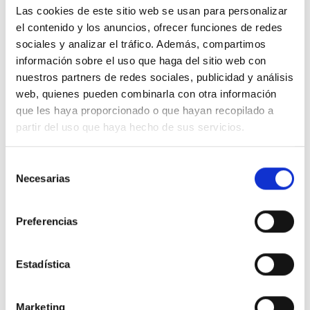
Las cookies de este sitio web se usan para personalizar
COLABORACIÓN PARA QUE NOS SINTAMOS COMO
CIUDADANOS LIBRES, COMO TURISTAS AGRADECIDOS
el contenido y los anuncios, ofrecer funciones de redes
Y BIEN ACOGIDOS PARA QUE NUESTRA ECONOMÍA
sociales y analizar el tráfico. Además, compartimos
CONTRIBUYA A LLEVAR RIQUEZA ALLÍ DONDE VAMOS.
información sobre el uso que haga del sitio web con
nuestros partners de redes sociales, publicidad y análisis
web, quienes pueden combinarla con otra información
Saioa hasi
behar duzu baloratzeko
que les haya proporcionado o que hayan recopilado a
partir del uso que haya hecho de sus servicios.
4
personas han valorado
Selección
Jose Gago
Necesarias
de
Apoyo
consentimiento
|
|
0
Erantzun
2018.07.21
Preferencias
Carlos Ont Pel
Estadística
El horizonte de libertad necesario para ejercer
nuestra actividad todavía tiene color hormiga... es
necesario, imperioso, que apoyemos iniciativas lo
Marketing