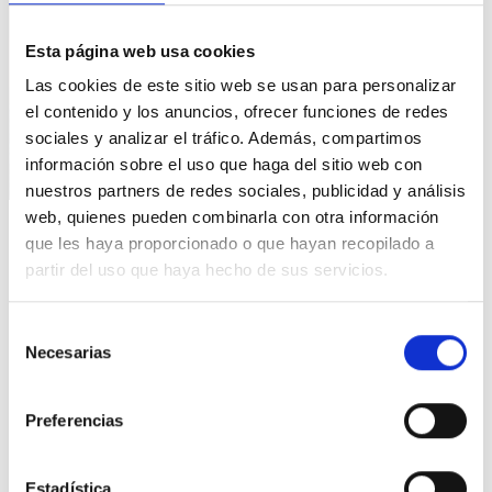
Esta página web usa cookies
Las cookies de este sitio web se usan para personalizar
el contenido y los anuncios, ofrecer funciones de redes
sociales y analizar el tráfico. Además, compartimos
información sobre el uso que haga del sitio web con
nuestros partners de redes sociales, publicidad y análisis
web, quienes pueden combinarla con otra información
que les haya proporcionado o que hayan recopilado a
GALDERA
partir del uso que haya hecho de sus servicios.
¿Para cuándo más campañas
Selección
de concienciación y prevención
Necesarias
de
además de más recursos para
consentimiento
investigar y curar el Cáncer?
Preferencias
Hola,
Estadística