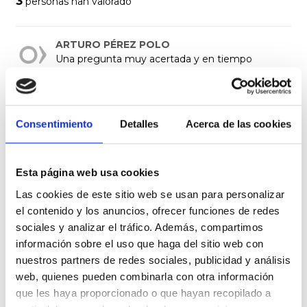
3
personas han valorado
ARTURO PÉREZ POLO
Una pregunta muy acertada y en tiempo
correcto. Ahora no os podrán decir que es que
habláis en caliente, y todas esas excusas que se
emplean para tratar de restar legitimidad a una
pregunta sensata y que requiere respuesta y
Consentimiento
Detalles
Acerca de las cookies
Gehiago Ikusi
compromiso.
|
|
0
Erantzun
2018.10.10
Esta página web usa cookies
Jose Maria Sanchez Alcuadrado
Las cookies de este sitio web se usan para personalizar
Estoy de acuerdo con la pregunta y por eso la
el contenido y los anuncios, ofrecer funciones de redes
apoyo, pero que podemos esperar de estos
sociales y analizar el tráfico. Además, compartimos
"políticos" que sólo les preocupan losa
información sobre el uso que haga del sitio web con
ciudadan@s cuando llegan elecciones ?
nuestros partners de redes sociales, publicidad y análisis
web, quienes pueden combinarla con otra información
|
|
0
Erantzun
2018.10.10
que les haya proporcionado o que hayan recopilado a