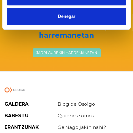
Batu zaitez Osoigora
Denegar
Politikaria bazara eta parte
hartzeko interesa baduzu,
Jarri
harremanetan
JARRI GUREKIN HARREMANETAN
GALDERA
Blog de Osoigo
BABESTU
Quiénes somos
ERANTZUNAK
Gehiago jakin nahi?