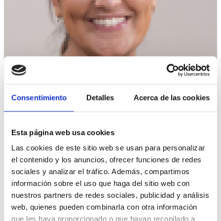
Consentimiento
Detalles
Acerca de las cookies
GALDERA
Esta página web usa cookies
Las cookies de este sitio web se usan para personalizar
¿Me gustaría hacerme
el contenido y los anuncios, ofrecer funciones de redes
simpatizante de las Nuevas
sociales y analizar el tráfico. Además, compartimos
Generaciones pero no conozco
información sobre el uso que haga del sitio web con
a ningún militante para que me
nuestros partners de redes sociales, publicidad y análisis
web, quienes pueden combinarla con otra información
avale. ¿Qué puedo hacer?
que les haya proporcionado o que hayan recopilado a