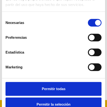
partir del uso que haya hecho de sus servicios.
Quiero hacerme simpatizante de Nuevas
Generaciones.
Selección
Necesarias
de
consentimiento
Sortzailea
Preferencias
Marta Roche Espinosa
Estadística
de 20 Apoyos
2015.08.09
27
Marketing
Saioa hasi
behar duzu baloratzeko
Permitir todas
Permitir la selección