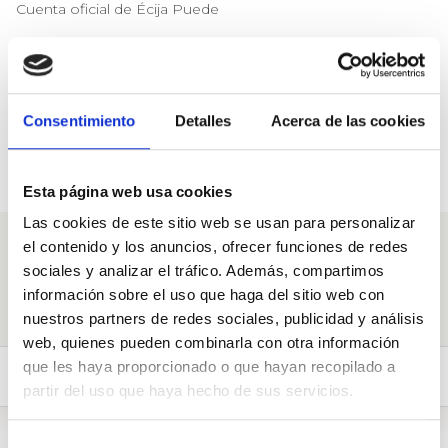
Cuenta oficial de Écija Puede
Pregunta a Grupo
Consentimiento
Detalles
Acerca de las cookies
municipal Écija Puede-
Podemos
Beharrezko babesak: 10
Esta página web usa cookies
Las cookies de este sitio web se usan para personalizar
el contenido y los anuncios, ofrecer funciones de redes
Galdeituidazu
sociales y analizar el tráfico. Además, compartimos
información sobre el uso que haga del sitio web con
nuestros partners de redes sociales, publicidad y análisis
web, quienes pueden combinarla con otra información
que les haya proporcionado o que hayan recopilado a
Politikariak (2)
Biografia
partir del uso que haya hecho de sus servicios.
Selección