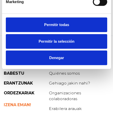
A
Vigilantes en Lucha ¡ Nos Levantamos !
Marketing
8
babes
2018 Api. 09
BALORATU
PARTEKATU
Permitir todas
Permitir la selección
Denegar
GALDERA
Blog de Osoigo
BABESTU
Quiénes somos
ERANTZUNAK
Gehiago jakin nahi?
ORDEZKARIAK
Organizaciones
colaboradoras
IZENA EMAN!
Erabilera arauak