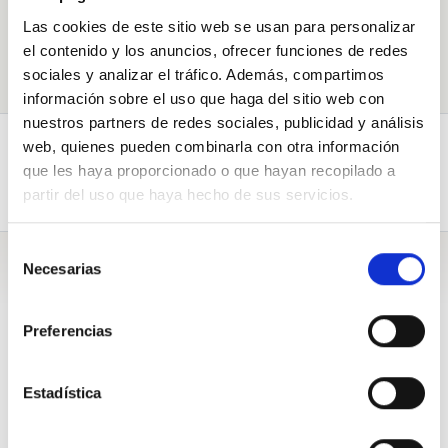
Galdeituidazu
Las cookies de este sitio web se usan para personalizar
el contenido y los anuncios, ofrecer funciones de redes
sociales y analizar el tráfico. Además, compartimos
información sobre el uso que haga del sitio web con
nuestros partners de redes sociales, publicidad y análisis
Erantzunak (1)
Debateak (1)
web, quienes pueden combinarla con otra información
que les haya proporcionado o que hayan recopilado a
partir del uso que haya hecho de sus servicios.
Biografia
Selección
Erantzunak
Necesarias
de
consentimiento
Preferencias
De Grupo Juntero Podemos Gipuzkoa
Estadística
Si, estaremos encantadas de recibiros.