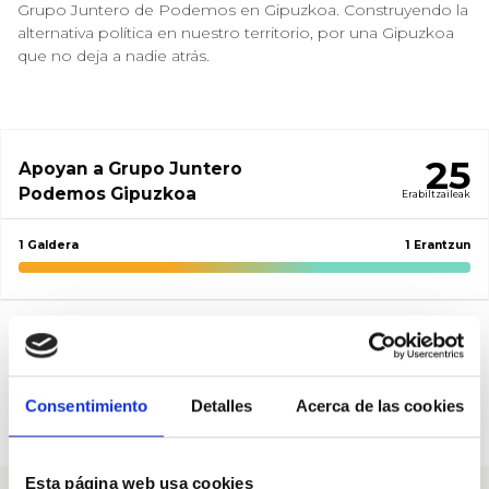
Grupo Juntero de Podemos en Gipuzkoa. Construyendo la
alternativa política en nuestro territorio, por una Gipuzkoa
que no deja a nadie atrás.
25
Apoyan a Grupo Juntero
Podemos Gipuzkoa
Erabiltzaileak
1 Galdera
1 Erantzun
Pregunta a Grupo Juntero
Podemos Gipuzkoa
Consentimiento
Detalles
Acerca de las cookies
Beharrezko babesak: 5
Esta página web usa cookies