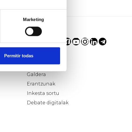
Marketing
Permitir todas
a
Parte hartu…
Galdera
Erantzunak
Inkesta sortu
Debate digitalak