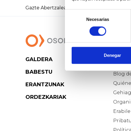
Gazte Abertzaleak-en kontu ofiziala
Selección
Necesarias
de
consentimiento
Denegar
GALDERA
Osoig
BABESTU
Blog d
Quiéne
ERANTZUNAK
Gehiag
ORDEZKARIAK
Organi
Erabile
Pribatu
Polític