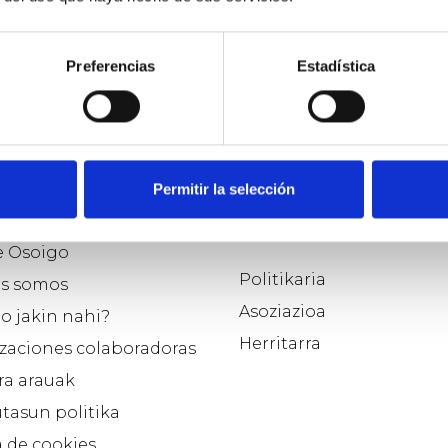
Preferencias
Estadística
Permitir la selección
o
Parte hartzaile modu
aukeratu…
e Osoigo
Politikaria
s somos
Asoziazioa
o jakin nahi?
Herritarra
zaciones colaboradoras
ra arauak
tasun politika
a de cookies