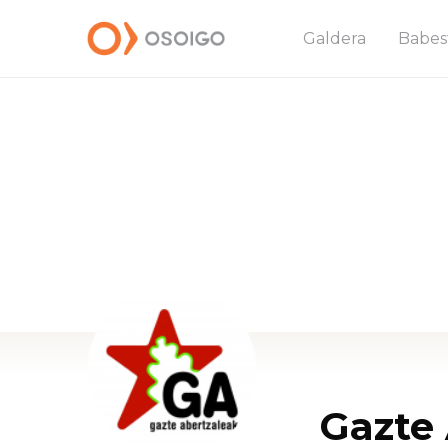
Galdera
Babes
Gazte