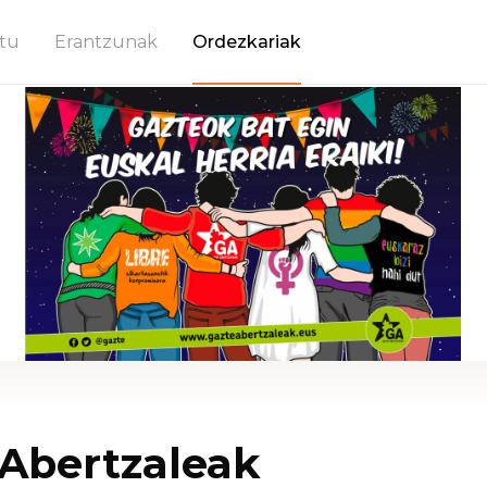
tu
Erantzunak
Ordezkariak
 Abertzaleak