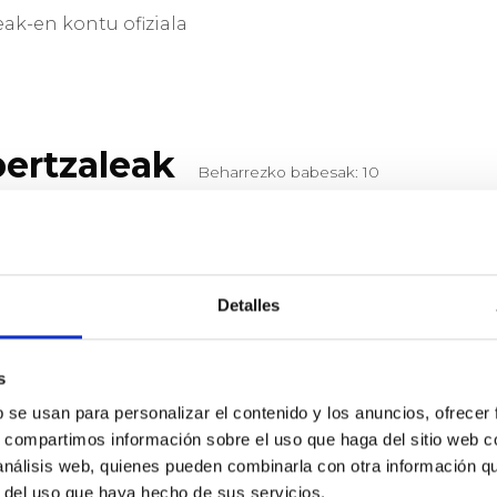
ak-en kontu ofiziala
bertzaleak
Beharrezko babesak: 10
Detalles
Biografia
s
b se usan para personalizar el contenido y los anuncios, ofrecer
s, compartimos información sobre el uso que haga del sitio web 
 análisis web, quienes pueden combinarla con otra información q
r del uso que haya hecho de sus servicios.