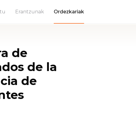
tu
Erantzunak
Ordezkariak
a de
dos de la
cia de
ntes