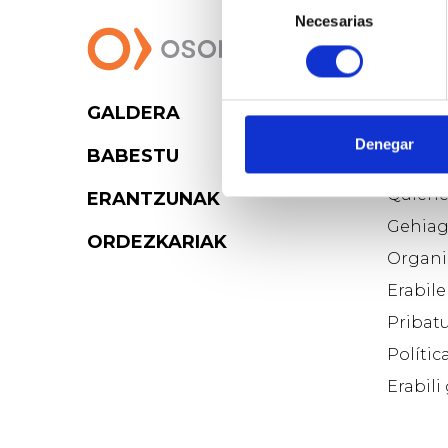
Necesarias
de
consentimiento
GALDERA
Osoig
Denegar
BABESTU
Blog d
Quiéne
ERANTZUNAK
Gehiag
ORDEZKARIAK
Organi
Erabile
Pribatu
Polític
Erabili