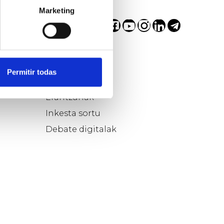
Marketing
a
Parte hartu…
Permitir todas
Galdera
Erantzunak
Inkesta sortu
Debate digitalak