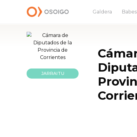
Galdera
Babes
Cámar
Diputa
JARRAITU
Provin
Corrie