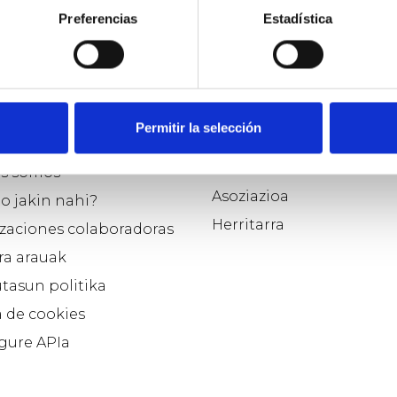
Preferencias
Estadística
o
Parte hartzaile modu
aukeratu…
Permitir la selección
e Osoigo
Politikaria
s somos
Asoziazioa
o jakin nahi?
Herritarra
zaciones colaboradoras
ra arauak
tasun politika
a de cookies
 gure APIa