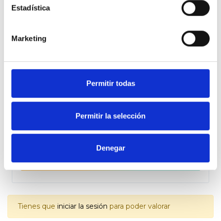
Estadística
¿Como crearías empleo en una
economía que no crece?
Marketing
¿Cómo resolver la ecuación decrecimiento mas
creación de empleo?
Permitir todas
Enviada por
Permitir la selección
Ruben Sanchez
Denegar
de 10 Apoyos
18.06.2015
46
Tienes que
iniciar la sesión
para poder valorar