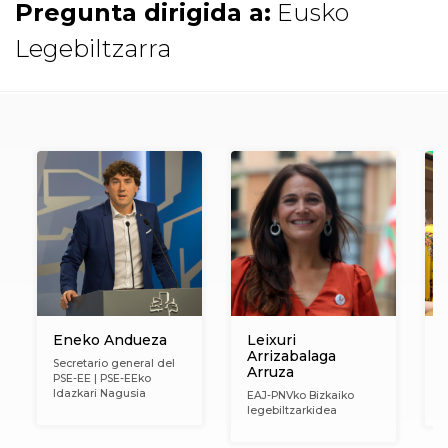
Pregunta dirigida a:
Eusko
Legebiltzarra
Eneko Andueza
Leixuri
Arrizabalaga
Secretario general del
Arruza
PSE-EE | PSE-EEko
L
Idazkari Nagusia
(
EAJ-PNVko Bizkaiko
legebiltzarkidea