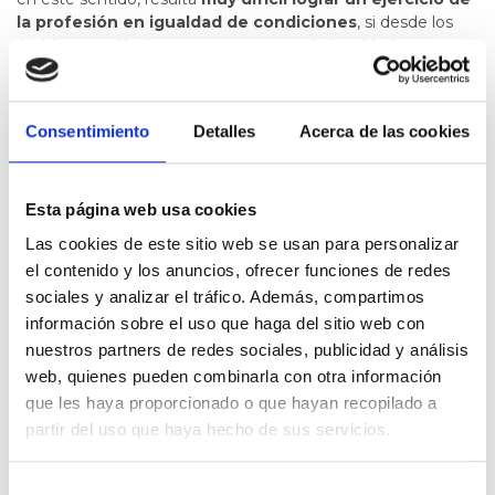
la profesión en igualdad de condiciones
, si desde los
ámbitos académicos no se promueve la igualdad.
Mientras la enseñanza de la arquitectura siga reforzando
sus estructuras patriarcales a través de modelos masculinos,
Consentimiento
Detalles
Acerca de las cookies
las nuevas generaciones de arquitectas carecerán de
modelos donde reflejarse
. Es preciso hacer una nueva
lectura de la historiografía de la arquitectura que refuerce el
papel de las arquitectas a lo largo de la historia. Será
Esta página web usa cookies
imprescindible, en consecuencia, trabajar en la
creación de
Las cookies de este sitio web se usan para personalizar
un protocolo y una metodología
adecuada que permita
el contenido y los anuncios, ofrecer funciones de redes
revisar y renovar en profundidad la bibliografía de estudio
actual para
incluir a las referentes femeninas omitidas
.
sociales y analizar el tráfico. Además, compartimos
información sobre el uso que haga del sitio web con
Con tu firma puedes ayudarnos a concientizar a
nuestros partners de redes sociales, publicidad y análisis
nuestras autoridades sobre la importancia y
web, quienes pueden combinarla con otra información
necesidad de una formación inclusiva de la
que les haya proporcionado o que hayan recopilado a
arquitectura.
partir del uso que haya hecho de sus servicios.
Selección