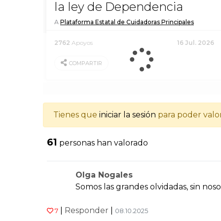
la ley de Dependencia
A
Plataforma Estatal de Cuidadoras Principales
2762
Apoyos
16 Jul. 2026
COMPARTIR
Tienes que
iniciar la sesión
para poder valo
61
personas han valorado
Olga Nogales
Somos las grandes olvidadas, sin noso
|
Responder
|
7
08.10.2025