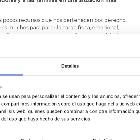
adoras y a las familias en una situación más
s pocos recursos que nos pertenecen por derecho,
os muchos para paliar la carga física, emocional,
ra. Está claro que
somos una forma encubierta
almente, que es
el auténtico sostén del estado
es pero sin el reconocimiento oficial y
s cuidadoras.
Detalles
rque no tenemos condiciones de vida dignas, nuestra
alidad de los cuidados que dispensamos. S
omos
onvertir el dolor en amor, pero tenemos un
s
b se usan para personalizar el contenido y los anuncios, ofrecer
s, compartimos información sobre el uso que haga del sitio web 
 se nos tenga en cuenta a la hora de tomar
 análisis web, quienes pueden combinarla con otra información q
mos cambiar nuestra situación y con ellas,
r del uso que haya hecho de sus servicios.
miliares dependientes ¿nos ayudas a
a petición?