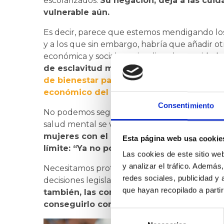
escolarizados.
Su negación, deja a las cuid
vulnerable aún.
Es decir, parece que estemos mendigando lo
y a los que sin embargo, habría que añadir otr
económica y social que implica el ser cuidado
de esclavitud moderna, consentida soci
de bienestar para las personas dependient
económico del pilar en que se asienta: la
Consentimiento
No podemos seguir así, solas, sin apoyos, po
salud mental se ve vulnerada y con ello, la c
mujeres con el poder transformador de c
Esta página web usa cookie
límite: “Ya no podemos más”.
Las cookies de este sitio we
y analizar el tráfico. Ademá
Necesitamos protección, ser escuchadas, que
redes sociales, publicidad y
decisiones legislativas sobre este tema.
Quere
que hayan recopilado a parti
también, las condiciones de nuestros fa
conseguirlo con tu apoyo y difusión a est
Selección