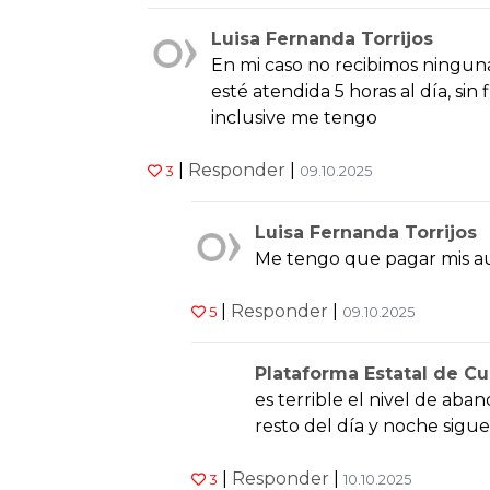
Luisa Fernanda Torrijos
En mi caso no recibimos ninguna
esté atendida 5 horas al día, si
inclusive me tengo
|
Responder
|
3
09.10.2025
Luisa Fernanda Torrijos
Me tengo que pagar mis au
|
Responder
|
5
09.10.2025
Plataforma Estatal de Cu
es terrible el nivel de ab
resto del día y noche sigu
|
Responder
|
3
10.10.2025