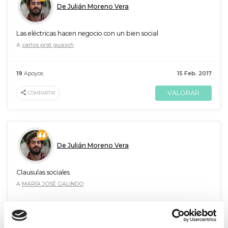
De Julián Moreno Vera
Las eléctricas hacen negocio con un bien social
A
carlos prat guasch
19
Apoyos
15 Feb. 2017
VALORAR
COMPARTIR
De Julián Moreno Vera
Clausulas sociales
A
MARÍA JOSÉ GALINDO
19
Apoyos
20 Nov. 2015