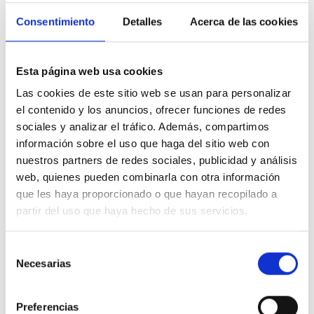
VALORAR
COMPARTIR
Consentimiento
Detalles
Acerca de las cookies
Esta página web usa cookies
De Julián Moreno Vera
Las cookies de este sitio web se usan para personalizar
el contenido y los anuncios, ofrecer funciones de redes
Por el control de las eléctricas por el sector privado.
sociales y analizar el tráfico. Además, compartimos
A
enrique sanchez
información sobre el uso que haga del sitio web con
nuestros partners de redes sociales, publicidad y análisis
18
Apoyos
02 Feb. 2016
web, quienes pueden combinarla con otra información
que les haya proporcionado o que hayan recopilado a
VALORAR
COMPARTIR
partir del uso que haya hecho de sus servicios.
Selección
Necesarias
de
De Julián Moreno Vera
consentimiento
Preferencias
Sí, debe ser un servicio público y universal