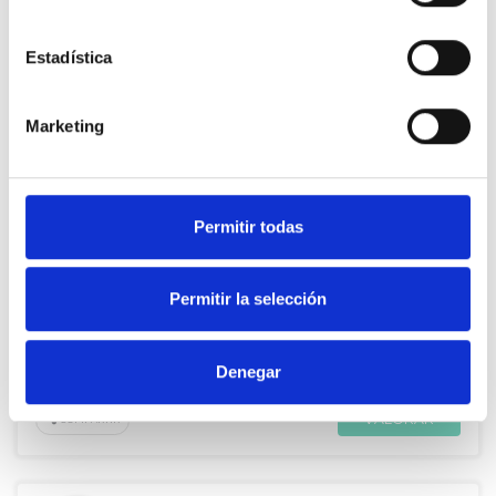
A
Victoria González
Estadística
17
Apoyos
15 Feb. 2017
VALORAR
COMPARTIR
Marketing
Permitir todas
De Julián Moreno Vera
La Sanidad andaluza hace aguas por todas partes
Permitir la selección
A
Amparo Murciano
Denegar
17
Apoyos
14 Jun. 2016
VALORAR
COMPARTIR