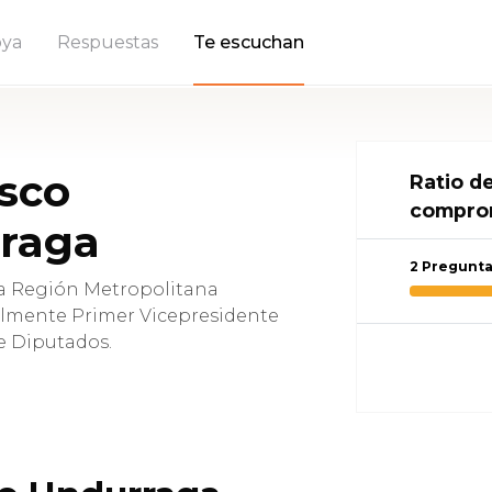
ya
Respuestas
Te escuchan
sco
Ratio d
compro
raga
2 Pregunt
a Región Metropolitana
ualmente Primer Vicepresidente
e Diputados.