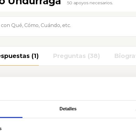
co Undurraga
50 apoyos necesarios.
spuestas (1)
Preguntas (38)
Biogra
Detalles
s