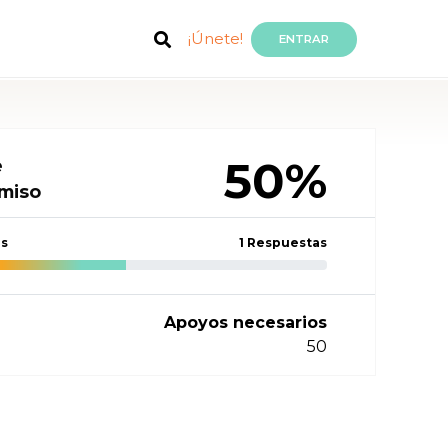
¡Únete!
ENTRAR
50%
e
miso
as
1 Respuestas
Apoyos necesarios
50