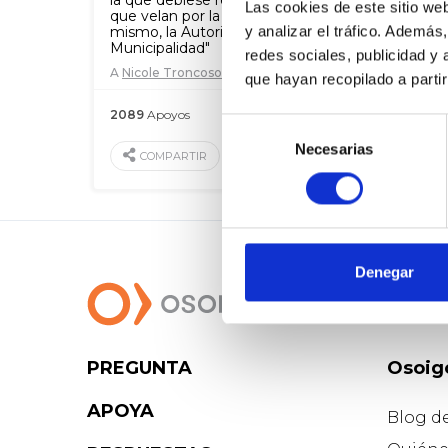
la que debiese responder, ya que son ellos los
Las cookies de este sitio we
que velan por la seguridad del camino. Así
y analizar el tráfico. Ademá
mismo, la Autoridad Fiscal, ya sea, el MTT o la
Municipalidad"
redes sociales, publicidad y
A
Nicole Troncoso
que hayan recopilado a parti
2089
Apoyos
12 Mar. 2021
Selección
Necesarias
de
VALORAR
COMPARTIR
consentimiento
Denegar
PREGUNTA
Osoig
APOYA
Blog d