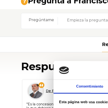
Pregunta a Francis
Pregúntame
Re
Respuestas
Consentimiento
De Francisco Undurraga
Esta página web usa cookie
"Es la concesionaria a cargo de dicha autopista