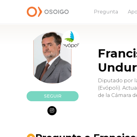
Pregunta
Apo
Franci
Undur
Diputado por l
(Evópoli). Act
de la Cámara d
SEGUIR