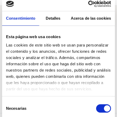
Preguntas
Consentimiento
Detalles
Acerca de las cookies
Esta página web usa cookies
A Cámara de Diputadas y Diputados de Chile
Las cookies de este sitio web se usan para personalizar
el contenido y los anuncios, ofrecer funciones de redes
sociales y analizar el tráfico. Además, compartimos
¿Cuándo se modificará la Ley de Donaciones para que las
empresas privadas puedan donar con beneficio tributario a las
información sobre el uso que haga del sitio web con
ONG que promueven la tenencia responsable?
nuestros partners de redes sociales, publicidad y análisis
Pregunta de
Fundación Quiltro
web, quienes pueden combinarla con otra información
126
Apoyos de
750
31 Mar. 2021
que les haya proporcionado o que hayan recopilado a
partir del uso que haya hecho de sus servicios.
APOYAR
COMPARTIR
Selección
Necesarias
de
consentimiento