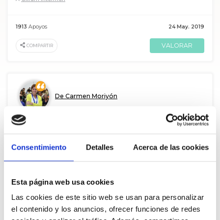
1913
Apoyos
24 May. 2019
VALORAR
COMPARTIR
De Carmen Moriyón
A
Graciela Soto Suarez
Consentimiento
Detalles
Acerca de las cookies
572
Apoyos
08 Ago. 2026
VALORAR
COMPARTIR
Esta página web usa cookies
Las cookies de este sitio web se usan para personalizar
el contenido y los anuncios, ofrecer funciones de redes