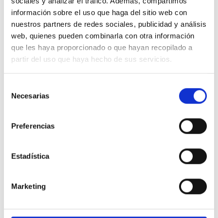
sociales y analizar el tráfico. Además, compartimos
De Carmen Moriyón
información sobre el uso que haga del sitio web con
nuestros partners de redes sociales, publicidad y análisis
web, quienes pueden combinarla con otra información
Debemos velar para que situaciones como esta no vuelvan a
repetirse.
que les haya proporcionado o que hayan recopilado a
A
Asociación Afectados Idental Asturias
partir del uso que haya hecho de sus servicios.
11
Apoyos
14 May. 2019
Selección
VALORAR
COMPARTIR
Necesarias
de
consentimiento
Preferencias
De Carmen Moriyón
Estadística
Resulta fundamental luchar contra el fraude fiscal
A
Oxfam Intermón
Marketing
11
Apoyos
14 May. 2019