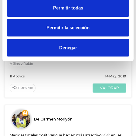
VALORAR
COMPARTIR
Permitir todas
Permitir la selección
De Carmen Moriyón
Denegar
Plan de Transición Energética gradual bien estudiado, meditado
y consensuado
A
Sindo Rubín
11
Apoyos
14 May. 2019
VALORAR
COMPARTIR
De Carmen Moriyón
Medidas fiscales positivas que hagan más atractivo vivir en las