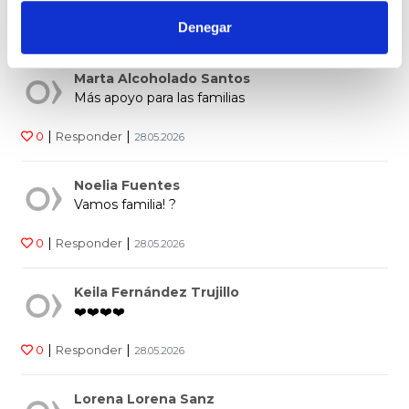
19
personas han valorado
Denegar
Marta Alcoholado Santos
Más apoyo para las familias
|
|
0
Responder
28.05.2026
Noelia Fuentes
Vamos familia! ?
|
|
0
Responder
28.05.2026
Keila Fernández Trujillo
❤️❤️❤️❤️
|
|
0
Responder
28.05.2026
Lorena Lorena Sanz