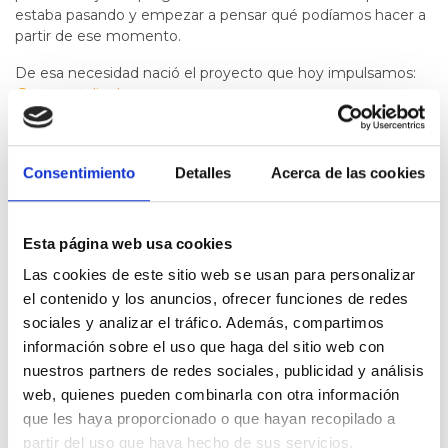
estaba pasando y empezar a pensar qué podíamos hacer a
partir de ese momento.
De esa necesidad nació el proyecto que hoy impulsamos:
@proyectolionheart
.
Al principio surgió casi como una forma de salvarnos a
nosotros mismos. Necesitábamos transformar la adversidad
en algo que nos empujara a seguir adelante, a sacar nuestra
Consentimiento
Detalles
Acerca de las cookies
mejor versión y a no quedarnos atrapados en el dolor.
Con el tiempo entendimos que nuestra vida no sería como
Esta página web usa cookies
la habíamos imaginado. Pero también comprendimos que
eso no significa que no pueda ser una vida profundamente
Las cookies de este sitio web se usan para personalizar
bonita, llena de amor, aprendizaje y sentido.
el contenido y los anuncios, ofrecer funciones de redes
sociales y analizar el tráfico. Además, compartimos
Hoy seguimos caminando, día a día, haciendo todo lo que
información sobre el uso que haga del sitio web con
está en nuestras manos por el bienestar y el desarrollo de
nuestros partners de redes sociales, publicidad y análisis
nuestro hijo. Tenemos claro que nuestra actitud, nuestro
compromiso y nuestra manera de afrontar este camino
web, quienes pueden combinarla con otra información
marcarán gran parte de su vida.
que les haya proporcionado o que hayan recopilado a
partir del uso que haya hecho de sus servicios.