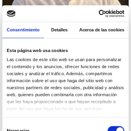
Consentimiento
Detalles
Acerca de las cookies
PREGUNTA
Esta página web usa cookies
¿Son coherentes los políticos
Las cookies de este sitio web se usan para personalizar
del PARTIDO COMUNISTA?
el contenido y los anuncios, ofrecer funciones de redes
sociales y analizar el tráfico. Además, compartimos
Supongo que, como militantes comunistas,
información sobre el uso que haga del sitio web con
estarán en contra del capitalismo en general,
nuestros partners de redes sociales, publicidad y análisis
especialmente el financiero, ¿no es así? No
web, quienes pueden combinarla con otra información
obstante, ojeando las declaraciones de bienes y
rentas de los diputados de finales de 2011,
que les haya proporcionado o que hayan recopilado a
ver más
puede encontrarse que ALBERTO GARZÓN
partir del uso que haya hecho de sus servicios.
obtiene dividendos de una famosa compañía de
seguros (capitalista, por supuesto) o posee
Selección
fondos de entidades financieras. ¿Es ésto
Enviada por
Necesarias