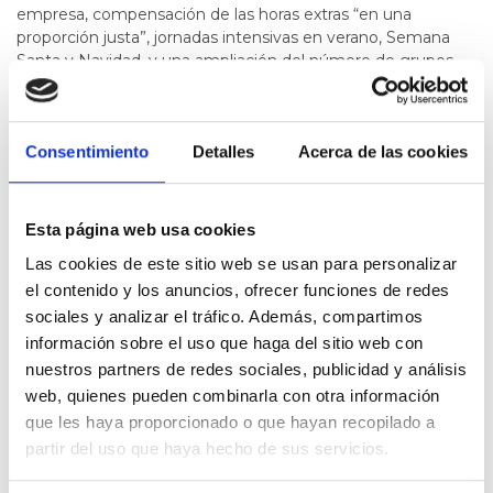
empresa, compensación de las horas extras “en una
proporción justa”, jornadas intensivas en verano, Semana
Santa y Navidad, y una ampliación del número de grupos
salariales con opción a tener un plan de carrera.
Queremos que Prisa reconozca la posibilidad de que
Consentimiento
Detalles
Acerca de las cookies
los trabajadores teletrabajen un mínimo de dos días
por semana, y que esta práctica no pueda ser
reversible por decisión unívoca de la empresa.
Hay que
tener en cuenta que en Prisa Media trabajan 340
Esta página web usa cookies
trabajadores -300 en convenio y 40 fuera- que realizan
Las cookies de este sitio web se usan para personalizar
distintos servicios transversales dentro del grupo.
el contenido y los anuncios, ofrecer funciones de redes
Las condiciones propuestas desde los despachos
sociales y analizar el tráfico. Además, compartimos
precariza a la mayoría del personal, aumentando las
información sobre el uso que haga del sitio web con
horas efectivas de trabajo. Además, elimina derechos
nuestros partners de redes sociales, publicidad y análisis
que tienen los trabajadores para las nuevas
web, quienes pueden combinarla con otra información
contrataciones.
que les haya proporcionado o que hayan recopilado a
partir del uso que haya hecho de sus servicios.
Nos gustaría que el Congreso de los Diputados se hiciera
eco de nuestra situación.