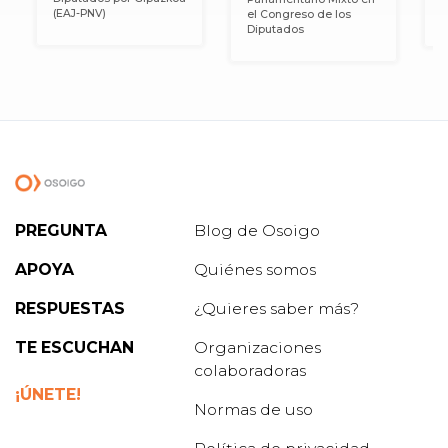
(EAJ-PNV)
el Congreso de los
D
Diputados
PREGUNTA
Blog de Osoigo
APOYA
Quiénes somos
RESPUESTAS
¿Quieres saber más?
TE ESCUCHAN
Organizaciones
colaboradoras
¡ÚNETE!
Normas de uso