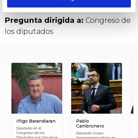
Pregunta dirigida a:
Congreso de
los diputados
Iñigo Barandiaran
Pablo
Cambronero
Diputado en el
Congreso de los
Diputado Grupo
D
Diputados por Gipuzkoa
Parlamentario Mixto en
C