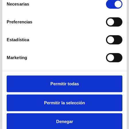
Necesarias
de
APOYAR
COMPARTIR
consentimiento
Preferencias
Estadística
PREGUNTA
Blog de Osoigo
Marketing
APOYA
Quiénes somos
RESPUESTAS
¿Quieres saber más?
Permitir todas
TE ESCUCHAN
Organizaciones
colaboradoras
¡ÚNETE!
Permitir la selección
Normas de uso
Política de privacidad
Denegar
Política de cookies