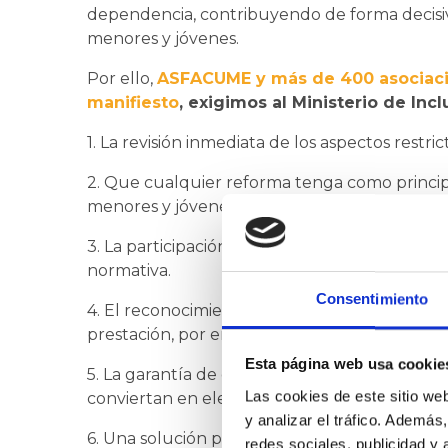
dependencia, contribuyendo de forma decisiva
menores y jóvenes.
Por ello,
ASFACUME y más de 400 asociacio
manifiesto
, exigimos al Ministerio de Inc
1. La revisión inmediata de los aspectos restric
2. Que cualquier reforma tenga como princip
menores y jóvenes con enfermedades graves y 
3. La participación real y efectiva de las aso
normativa.
Consentimiento
4. El reconocimiento del cuidado continuo, d
prestación, por encima de interpretaciones m
Esta página web usa cookie
5. La garantía de que la escolarización, la fo
Las cookies de este sitio we
conviertan en elementos de exclusión del d
y analizar el tráfico. Ademá
6. Una solución para las personas que contin
redes sociales, publicidad y