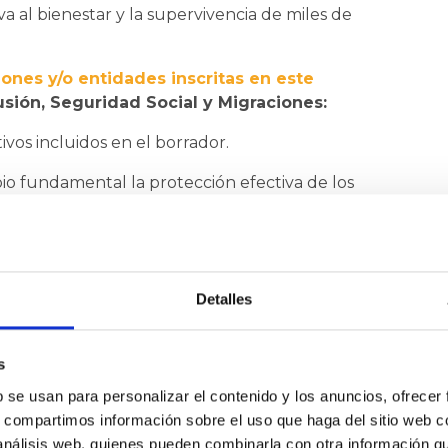
 al bienestar y la supervivencia de miles de
nes y/o entidades inscritas en este
lusión, Seguridad Social y Migraciones:
tivos incluidos en el borrador.
io fundamental la protección efectiva de los
de las familias que los cuidan.
ciaciones representativas en el proceso de elaboración
Detalles
irecto y permanente como eje central de la
eramente burocráticas o clínicas.
s
rmación académica o las prácticas formativas no se
b se usan para personalizar el contenido y los anuncios, ofrecer
erecho.
s, compartimos información sobre el uso que haga del sitio web 
úan necesitando cuidados intensivos más allá de los
 análisis web, quienes pueden combinarla con otra información q