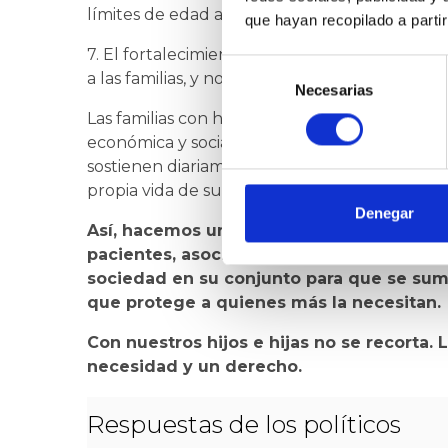
límites de edad actualmente establecidos.
que hayan recopilado a parti
7. El fortalecimiento de la prestación CUME 
Selección
a las familias, y no como una herramienta ori
Necesarias
de
consentimiento
Las familias con hijos e hijas con enfermedad
económica y social extraordinaria. Ninguna r
sostienen diariamente cuidados imprescindibles
propia vida de sus hijos e hijas.
Denegar
Así, hacemos un llamamiento a las instit
pacientes, asociaciones de discapacidad, s
sociedad en su conjunto para que se sum
que protege a quienes más la necesitan.
Con nuestros hijos e hijas no se recorta. 
necesidad y un derecho.
Respuestas de los políticos