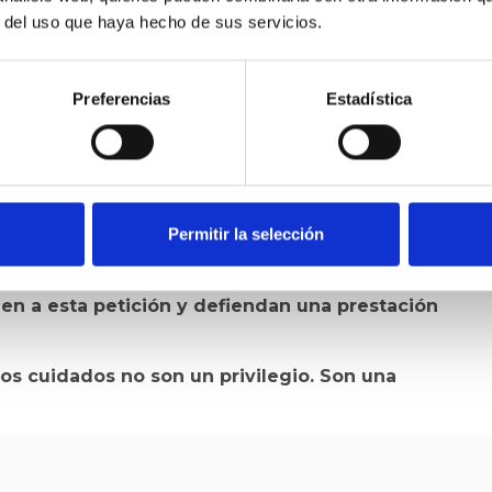
r del uso que haya hecho de sus servicios.
como instrumento de inclusión, protección y apoyo
entada a restringir derechos.
Preferencias
Estadística
es graves ya soportan una carga emocional,
eforma puede construirse a costa de quienes
 para la salud, el desarrollo y, en muchos casos, la
Permitir la selección
uciones, organizaciones sociales, entidades de
indicatos, profesionales sanitarios y a la
en a esta petición y defiendan una prestación
Los cuidados no son un privilegio. Son una