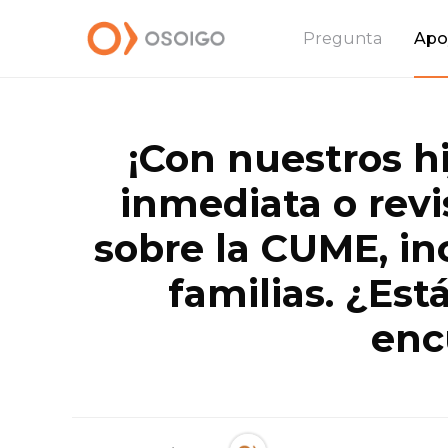
Pregunta
Apo
¡Con nuestros hi
inmediata o revi
sobre la CUME, in
familias. ¿Est
enc