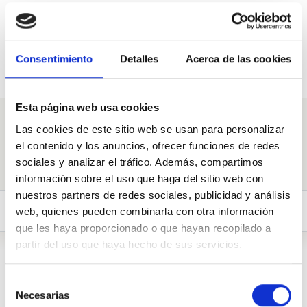
Pregunta a Mario Perea
Ruiz
Consentimiento
Detalles
Acerca de las cookies
100 suports necessaris.
Esta página web usa cookies
Pregunta’m
Las cookies de este sitio web se usan para personalizar
el contenido y los anuncios, ofrecer funciones de redes
sociales y analizar el tráfico. Además, compartimos
información sobre el uso que haga del sitio web con
nuestros partners de redes sociales, publicidad y análisis
Preguntes (1)
Biografia
web, quienes pueden combinarla con otra información
que les haya proporcionado o que hayan recopilado a
partir del uso que haya hecho de sus servicios.
Biografia
Selección
Necesarias
de
Concejal de Grupo Municipal Écija Puede.