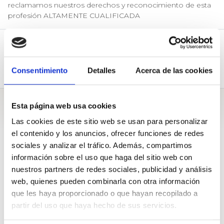
reclamamos nuestros derechos y reconocimiento de esta
profesión ALTAMENTE CUALIFICADA
Respostes (3)
Preguntes (1)
Consentimiento
Detalles
Acerca de las cookies
Biografia
Esta página web usa cookies
Preguntes
Las cookies de este sitio web se usan para personalizar
el contenido y los anuncios, ofrecer funciones de redes
sociales y analizar el tráfico. Además, compartimos
información sobre el uso que haga del sitio web con
A Congreso de los diputados
nuestros partners de redes sociales, publicidad y análisis
web, quienes pueden combinarla con otra información
Ni héroes ni precarias, Enfermería Digna lucha para acabar con
que les haya proporcionado o que hayan recopilado a
la precariedad de las enfermeras: Salvemos la Sanidad Pública
partir del uso que haya hecho de sus servicios.
Pregunta de
Enfermería Digna