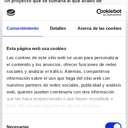
Un proyecto que se sumaría al que acabo de
publicar,
Microrrelatos desde el corazón
, una
recopilación de relatos surgidos de esas noches de
insomnio en las que necesitaba canalizar las
emociones de toda esa experiencia hospitalaria (y
Consentimiento
Detalles
Acerca de las cookies
que pueden aparecer en cualquier situación
extrema).
En él, trato temas como el saber tener paciencia, la
Esta página web usa cookies
angustia, y la incertidumbre de tener que esperar durante
Las cookies de este sitio web se usan para personalizar
meses un trasplante de corazón tan pequeño. El recibirlo, y
el contenido y los anuncios, ofrecer funciones de redes
sentirte culpable al empatizar con en el sufrimiento que
están atravesando esos padres que perdieron a su hijo/a, y
sociales y analizar el tráfico. Además, compartimos
cuyo órgano le permite seguir con vida al mío.
información sobre el uso que haga del sitio web con
nuestros partners de redes sociales, publicidad y análisis
Pero también el
Amor y agradecimiento por esa
web, quienes pueden combinarla con otra información
donación que honramos en cada aniversario
. Porque
que les haya proporcionado o que hayan recopilado a
Luca tiene dos cumpleaños: uno en el que apagamos las
partir del uso que haya hecho de sus servicios.
velas por el año de vida que sumamos, y otro en el que
encendemos una vela en agradecimiento a esa familia que
nos permitió seguir disfrutando de él.
Selección
Necesarias
de