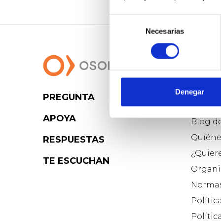
Selección
Necesarias
de
consentimiento
Denegar
PREGUNTA
Osoig
APOYA
Blog d
Quiéne
RESPUESTAS
¿Quier
TE ESCUCHAN
Organi
Normas
Polític
Polític