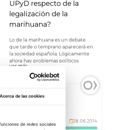
UPyD respecto de la
legalización de la
marihuana?
Lo de la marihuana es un debate
que tarde o temprano aparecerá en
la sociedad española. Lógicamente
ahora hay problemas políticos
ver más
mucho más acuciantes, pero a la
larga esto tendrá que debatirse
públicamente. Personalmente
estoy a favor, por una gran cantidad
Enviada por
de motivos, pero me gustaría saber
Acerca de las cookies
Mario Pérez
que postura tiene UPyD en este
tema.
de 80 Apoyos
28.06.2014
84
 funciones de redes sociales