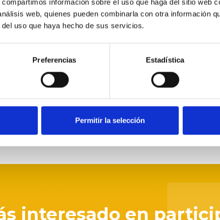
s, compartimos información sobre el uso que haga del sitio web 
 análisis web, quienes pueden combinarla con otra información q
r del uso que haya hecho de sus servicios.
rar
Preferencias
Estadística
ra que al final quienes chupan las multas son los consumi
Permitir la selección
tás interesado en partici