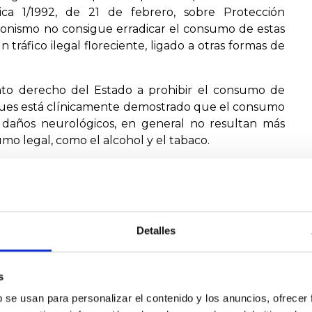
ica 1/1992, de 21 de febrero, sobre Protección
ionismo no consigue erradicar el consumo de estas
n tráfico ilegal floreciente, ligado a otras formas de
sunto derecho del Estado a prohibir el consumo de
, pues está clínicamente demostrado que el consumo
 daños neurológicos, en general no resultan más
umo legal, como el alcohol y el tabaco.
ersonas que deciden consumir cannabis bajo su
ida por un Estado paternalista, autoritario e
rtas condiciones legales restrictivas conocidas como
Detalles
s
COMPARTIR
b se usan para personalizar el contenido y los anuncios, ofrecer