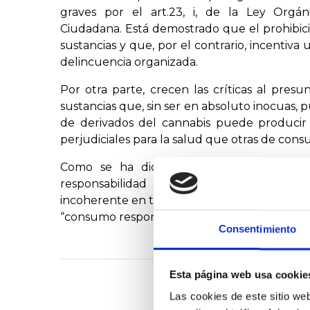
graves por el art.23, i, de la Ley Orgán
Ciudadana. Está demostrado que el prohibic
sustancias y que, por el contrario, incentiva u
delincuencia organizada.
Por otra parte, crecen las críticas al pre
sustancias que, sin ser en absoluto inocuas
de derivados del cannabis puede producir
perjudiciales para la salud que otras de cons
Como se ha dicho, la libertad de las p
responsabilidad no debe quedar restring
incoherente en tanto que sí permite, bajo cie
“consumo responsable”.
Consentimiento
Esta página web usa cookie
Las cookies de este sitio we