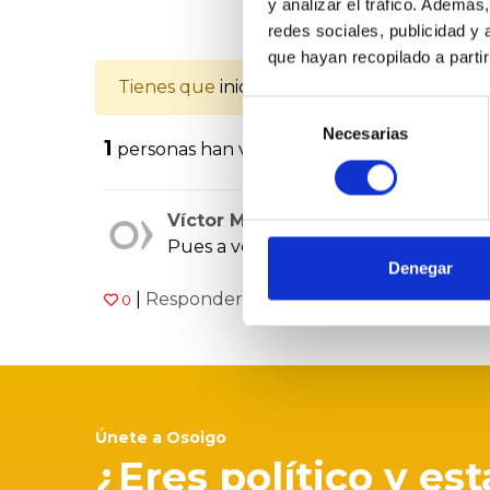
y analizar el tráfico. Ademá
redes sociales, publicidad y
que hayan recopilado a parti
Tienes que
iniciar la sesión
para poder valo
Selección
Necesarias
de
1
personas han valorado
consentimiento
Víctor Manuel Cousido Gonzalez
Pues a ver si os poneis manos a la ob
Denegar
|
Responder
|
0
21.01.2021
Únete a Osoigo
¿Eres político y es