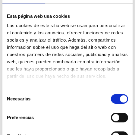
trabajo y la sanidad rural ( montaña oriental olvidada ), la
enorme brecha de género, el robo de proyectos en León
hacia Valladolid o Burgos, el vaciamiento de los varios
Esta página web usa cookies
polígonos industriales de la capital y provincias cercanas, el
Las cookies de este sitio web se usan para personalizar
desfase de edificios publicos administrativos, el FEVE y
estación de Adif, la autovia a Valladolid y mas problemas
el contenido y los anuncios, ofrecer funciones de redes
escondidos en León ?
sociales y analizar el tráfico. Además, compartimos
información sobre el uso que haga del sitio web con
nuestros partners de redes sociales, publicidad y análisis
Tienes que
iniciar la sesión
para poder valorar
web, quienes pueden combinarla con otra información
que les haya proporcionado o que hayan recopilado a
partir del uso que haya hecho de sus servicios.
Selección
Necesarias
de
consentimiento
PREGUNTA
Blog de Osoigo
Preferencias
APOYA
Quiénes somos
RESPUESTAS
¿Quieres saber más?