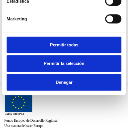
Estadística
TE ESCUCHAN
Organizaciones
colaboradoras
Marketing
¡ÚNETE!
Normas de uso
Política de privacidad
Permitir todas
Política de cookies
Utiliza nuestra API
Permitir la selección
Denegar
Fondo Europeo de Desarrollo Regional
Una manera de hacer Europa