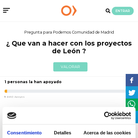
ENTRAR
Pregunta para
Podemos Comunidad de Madrid
¿ Que van a hacer con los proyectos
de León ?
VALORAR
1 personas la han apoyado
1
de50 Apoyos
Pregunta de
Javi Riaño Fernandez
¿ Como van a solucionar el grave despoblamiento rural, el
Consentimiento
Detalles
Acerca de las cookies