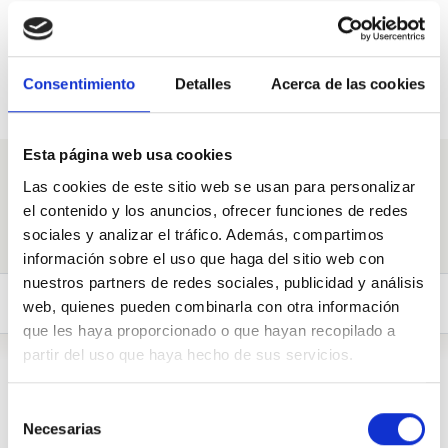
Pregunta a Ciudadanos
Balears
Consentimiento
Detalles
Acerca de las cookies
20 apoyos necesarios.
Esta página web usa cookies
Pregúntame
Las cookies de este sitio web se usan para personalizar
el contenido y los anuncios, ofrecer funciones de redes
sociales y analizar el tráfico. Además, compartimos
información sobre el uso que haga del sitio web con
nuestros partners de redes sociales, publicidad y análisis
Preguntas (2)
Biografía
web, quienes pueden combinarla con otra información
que les haya proporcionado o que hayan recopilado a
partir del uso que haya hecho de sus servicios.
Biografía
Selección
Necesarias
de
Cuenta Oficial Ciudadanos Islas Baleares