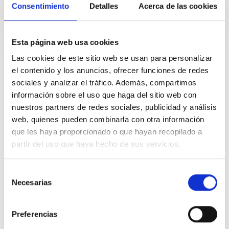
Consentimiento
Detalles
Acerca de las cookies
He participado en numerosos movimientos
A
Iraide Urbaneta
Esta página web usa cookies
10
Apoyos
17 Nov. 2016
Las cookies de este sitio web se usan para personalizar
VALORAR
COMPARTIR
el contenido y los anuncios, ofrecer funciones de redes
sociales y analizar el tráfico. Además, compartimos
información sobre el uso que haga del sitio web con
nuestros partners de redes sociales, publicidad y análisis
De Luis Ángel Sánchez de Lachina
web, quienes pueden combinarla con otra información
que les haya proporcionado o que hayan recopilado a
No se puede penalizar a quien lleva una vida entera cotizando
partir del uso que haya hecho de sus servicios.
A
Javier Tena
Selección
7
Apoyos
01 Jul. 2016
Necesarias
de
VALORAR
COMPARTIR
consentimiento
Preferencias