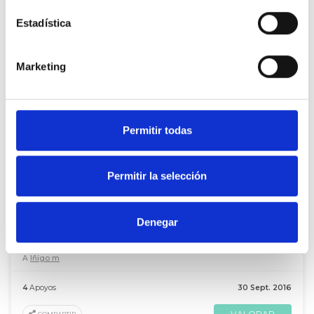
Estadística
De Luis Ángel Sánchez de Lachina
Distintos modelos de gestión
Marketing
A
David Espiga
4
Apoyos
12 Jul. 2017
Permitir todas
VALORAR
COMPARTIR
Permitir la selección
De Luis Ángel Sánchez de Lachina
Denegar
Más democracia siempre es más libertad
A
Iñigo m
4
Apoyos
30 Sept. 2016