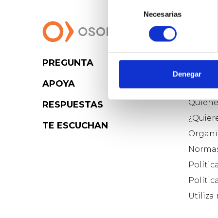
Selección
Necesarias
de
consentimiento
PREGUNTA
Osoig
Denegar
APOYA
Blog d
Quiéne
RESPUESTAS
¿Quier
TE ESCUCHAN
Organi
Normas
Polític
Polític
Utiliza