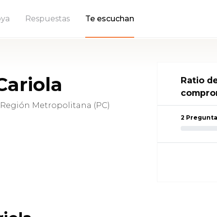
ya
Respuestas
Te escuchan
Cariola
Ratio d
compro
 Región Metropolitana (PC)
2 Pregunt