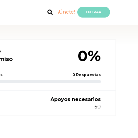
¡Únete!
ENTRAR
0%
e
miso
as
0 Respuestas
Apoyos necesarios
50