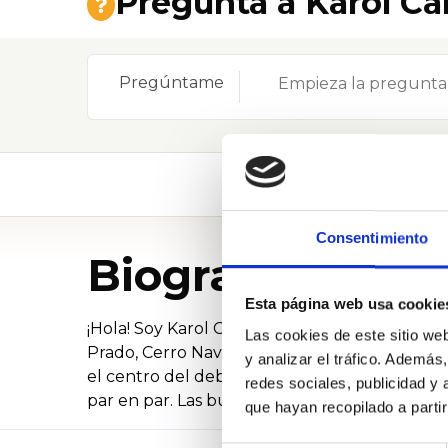
Pregunta a Karol Car
Pregúntame
Consentimiento
Biografía
Esta página web usa cookie
¡Hola! Soy Karol Cariola, Feminista, Matrona
Las cookies de este sitio we
Prado, Cerro Navia y Quinta Normal. Fui ex P
y analizar el tráfico. Ademá
el centro del debate acerca de su futuro, po
redes sociales, publicidad y
par en par. Las buenas ideas están en todas 
que hayan recopilado a parti