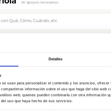
iola
50 apoyos necesarios.
Preguntas (41)
Biografía
Detalles
s
 y Diputada del Partido Comunista por Recoleta, Indepen
b se usan para personalizar el contenido y los anuncios, ofrecer
residenta de la Federación de Estudiantes de la Universi
s, compartimos información sobre el uso que haga del sitio web 
r eso como sus legisladores y representantes tenemos el
 análisis web, quienes pueden combinarla con otra información q
partes, por eso aprovechemos esta instancia de dialogar 
r del uso que haya hecho de sus servicios.