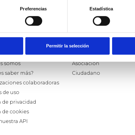
Preferencias
Estadística
o
Participar como...
Permitir la selección
e Osoigo
Político
s somos
Asociación
es saber más?
Ciudadano
zaciones colaboradoras
 de uso
a de privacidad
a de cookies
 nuestra API