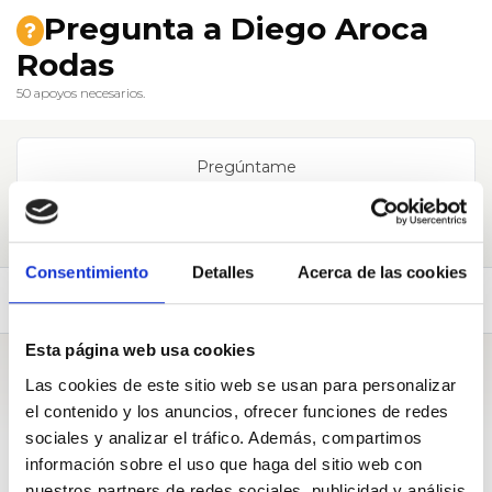
Pregunta a Diego Aroca
Rodas
50 apoyos necesarios.
Pregúntame
Consentimiento
Detalles
Acerca de las cookies
Biografía
Esta página web usa cookies
Biografía
Las cookies de este sitio web se usan para personalizar
el contenido y los anuncios, ofrecer funciones de redes
sociales y analizar el tráfico. Además, compartimos
Me llamo Diego Aroca Rodas, nací en el año 2000 y soy
información sobre el uso que haga del sitio web con
albaceteño.
nuestros partners de redes sociales, publicidad y análisis