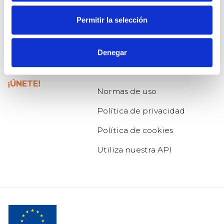
PREGUNTA
Blog de Osoigo
Permitir la selección
APOYA
Quiénes somos
RESPUESTAS
¿Quieres saber más?
Denegar
TE ESCUCHAN
Organizaciones
colaboradoras
¡ÚNETE!
Normas de uso
Política de privacidad
Política de cookies
Utiliza nuestra API