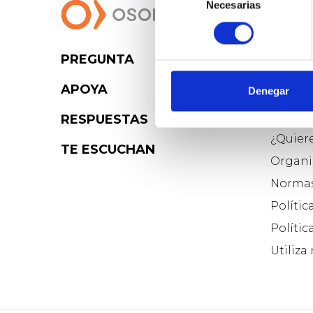
Necesarias
de
consentimiento
PREGUNTA
Osoig
APOYA
Denegar
Blog d
Quiéne
RESPUESTAS
¿Quier
TE ESCUCHAN
Organi
Normas
Polític
Polític
Utiliza