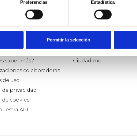
Preferencias
Estadística
o
Participar como...
Permitir la selección
e Osoigo
Político
s somos
Asociación
es saber más?
Ciudadano
zaciones colaboradoras
 de uso
a de privacidad
a de cookies
 nuestra API