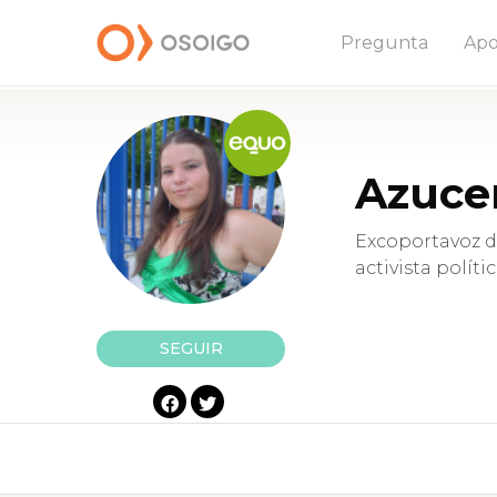
Pregunta
Apo
Azuce
Excoportavoz d
activista políti
SEGUIR