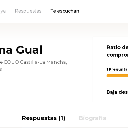
ya
Respuestas
Te escuchan
na Gual
Ratio d
compro
e EQUO Castilla-La Mancha,
ca
1 Pregunta
Baja des
Respuestas (1)
Biografía