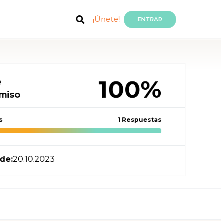
¡Únete!
ENTRAR
100%
e
miso
s
1 Respuestas
de:
20.10.2023