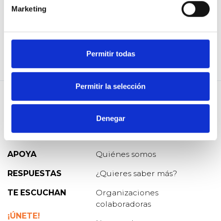
es el Estado.
Marketing
A
Nicole Troncoso
2089
Apoyos
12 Mar. 2021
VALORAR
Permitir todas
COMPARTIR
Permitir la selección
Denegar
PREGUNTA
Blog de Osoigo
APOYA
Quiénes somos
RESPUESTAS
¿Quieres saber más?
TE ESCUCHAN
Organizaciones
colaboradoras
¡ÚNETE!