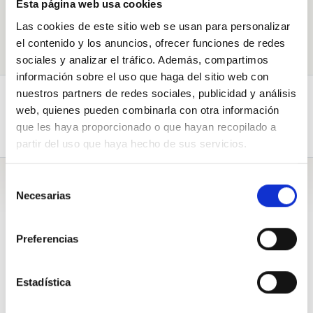
Esta página web usa cookies
Pregúntame
Las cookies de este sitio web se usan para personalizar
el contenido y los anuncios, ofrecer funciones de redes
sociales y analizar el tráfico. Además, compartimos
información sobre el uso que haga del sitio web con
nuestros partners de redes sociales, publicidad y análisis
Respuestas (1)
Preguntas (41)
web, quienes pueden combinarla con otra información
que les haya proporcionado o que hayan recopilado a
Biografía
partir del uso que haya hecho de sus servicios.
Selección
Respuestas
Necesarias
de
consentimiento
Preferencias
De Andrés Celis Montt
Estadística
Quien hoy debe hacerse responsable de estos temas que nos
consultas, es decir la Salud y la Seguridad Vial, que son públicos,