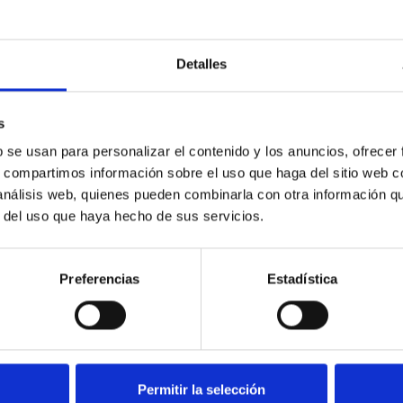
De Ander Gil
Más que razonable estudiar la reivindicación
Detalles
A
Isabel Sanchez Llorente
s
14
Apoyos
11 Jul. 2016
b se usan para personalizar el contenido y los anuncios, ofrecer
VALORAR
COMPARTIR
s, compartimos información sobre el uso que haga del sitio web 
 análisis web, quienes pueden combinarla con otra información q
r del uso que haya hecho de sus servicios.
Preferencias
Estadística
Permitir la selección