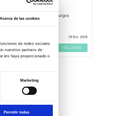
De Ander Gil
Devolver su nivel industrial a Burgos
Acerca de las cookies
A Usuario Anónimo
10
Apoyos
13 Dic. 2015
 funciones de redes sociales
VALORAR
COMPARTIR
con nuestros partners de
ue les haya proporcionado o
Marketing
Permitir todas