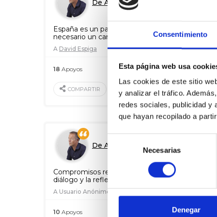
De Ander Gil
España es un país con mucho futuro, pero es
Consentimiento
necesario un cambio de rumbo
A
David Espiga
Esta página web usa cookie
18
Apoyos
24 May. 2016
Las cookies de este sitio we
VALORAR
COMPARTIR
y analizar el tráfico. Ademá
redes sociales, publicidad y
que hayan recopilado a parti
Selección
De Ander Gil
Necesarias
de
consentimiento
Compromisos realistas a cumplir mediante el
diálogo y la reflexión
A Usuario Anónimo
Denegar
10
Apoyos
13 Dic. 2015