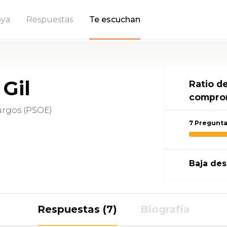
ya
Respuestas
Te escuchan
Gil
Ratio d
compro
urgos (PSOE)
7 Pregunt
Baja des
Respuestas (7)
Biografía