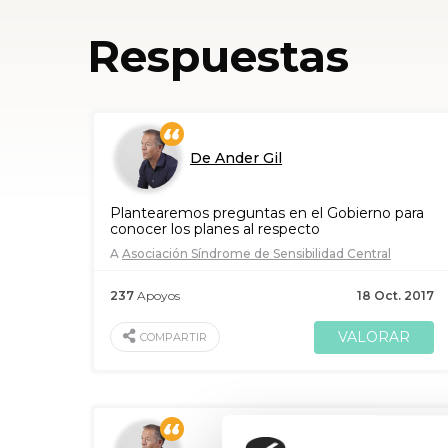
Respuestas
De Ander Gil
Plantearemos preguntas en el Gobierno para
conocer los planes al respecto
A
Asociación Síndrome de Sensibilidad Central
237
Apoyos
18 Oct. 2017
VALORAR
COMPARTIR