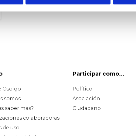
o
Participar como...
e Osoigo
Político
s somos
Asociación
es saber más?
Ciudadano
zaciones colaboradoras
 de uso