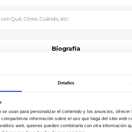
Biografía
Detalles
y Ciencias Políticas por la Universidad Carlos III de Mad
es.
s
dición de la Liga Española de Debate Universitario. Pro
b se usan para personalizar el contenido y los anuncios, ofrecer
desigualdad social. Secretario General de Juventudes S
s, compartimos información sobre el uso que haga del sitio web 
“12 Líderes” en EITB.
 análisis web, quienes pueden combinarla con otra información q