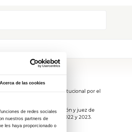
Acerca de las cookies
rid. Máster en Derecho Constitucional por el
fesor de oratoria, comunicación y juez de
 funciones de redes sociales
ocialistas de Madrid entre 2022 y 2023.
con nuestros partners de
ue les haya proporcionado o