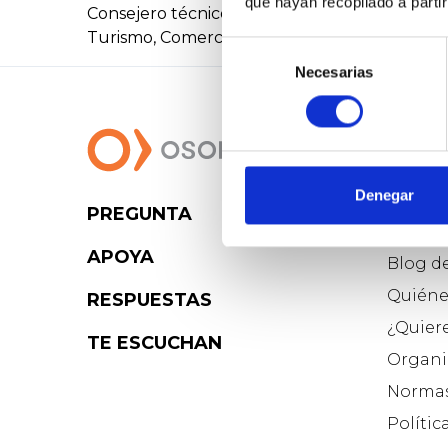
que hayan recopilado a parti
Consejero técnico en el Alto Comisionado con
Turismo, Comercio y Consumo del Gobierno Va
Selección
Necesarias
de
consentimiento
Denegar
PREGUNTA
Osoig
APOYA
Blog d
Quiéne
RESPUESTAS
¿Quier
TE ESCUCHAN
Organi
Normas
Polític