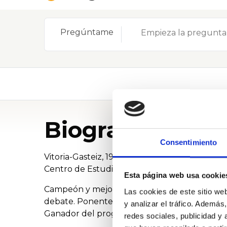
Pregúntame
Biografía
Consentimiento
Vitoria-Gasteiz, 1997. Doble Grado en Derecho 
Centro de Estudios Políticos y Constitucional
Esta página web usa cookie
Campeón y mejor orador de España en la VIII e
Las cookies de este sitio we
debate. Ponente en diversos congresos sobre 
y analizar el tráfico. Ademá
Ganador del programa de debate y liderazgo 
redes sociales, publicidad y