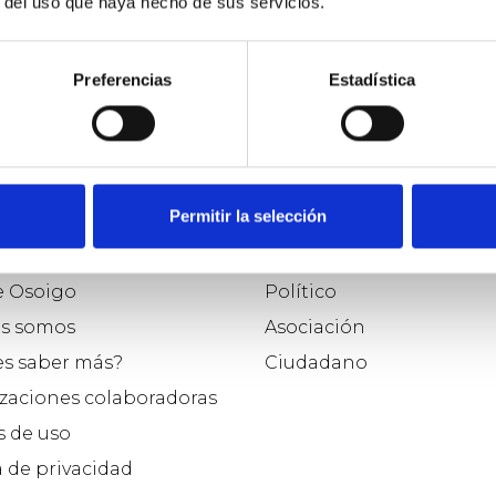
r del uso que haya hecho de sus servicios.
tra la Pobreza Infantil del Gobierno de España (agosto
sco (2023-2024). Desde junio de 2024 parlamentario vas
Preferencias
Estadística
Permitir la selección
o
Participar como...
e Osoigo
Político
s somos
Asociación
es saber más?
Ciudadano
zaciones colaboradoras
 de uso
a de privacidad