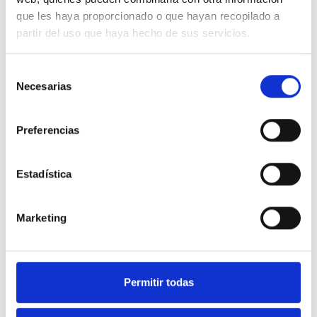
¿Cree que el partido más
que les haya proporcionado o que hayan recopilado a
votado debe ser el que
partir del uso que haya hecho de sus servicios.
gobierne?
Selección
Posibles pactos tras las elecciones, que los
Necesarias
de
candidatos muestren sus preferencias
consentimiento
Preferencias
Enviada por
Estadística
eduardo gómez
Marketing
de 10 Apoyos
20.05.2015
65
Permitir todas
Tienes que
iniciar la sesión
para poder valorar