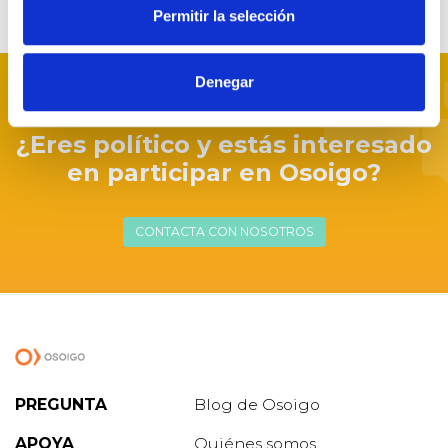
Permitir la selección
Denegar
Únete a Osoigo
¿Eres político y estás interesado
en participar en Osoigo?
CONTACTA CON NOSOTROS
PREGUNTA
Blog de Osoigo
APOYA
Quiénes somos