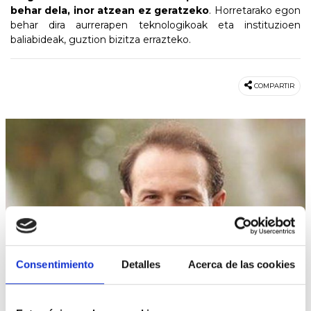
behar dela, inor atzean ez geratzeko
. Horretarako egon
behar dira aurrerapen teknologikoak eta instituzioen
baliabideak, guztion bizitza errazteko.
COMPARTIR
Consentimiento
Detalles
Acerca de las cookies