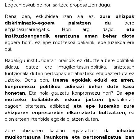
Legean eskubide hori sartzea proposatzen dugu.
Dena den, eskubidea izan ala ez,
zure ahizpak
diskriminazio-egoera pairatzen du
bere
ezgaitasunarengatik. Hori argi dago,
eta
instituzioengandik erantzuna eman behar diote
egoera horri, ez epe motzekoa bakarrik, epe luzekoa ere
bai.
Badakigu instituzioetan oraindik ez dituztela bere politikak
aldatu, batez ere mugikortasun-politika, aniztasun
funtzionala duten pertsonak ez ahazteko eta baztertuta ez
uzteko. Dena den,
tresna egokiak eduki ez arren,
konpromezu politikoa adierazi behar dute kasu
honetan
. Eta nola gauzatu konpromezu hori? Ba
epe
motzeko baliabideak eskura jartzen
(praktiketan
dagoen bitartean, adibidez)
eta epe luzerako zure
ahizparen enpresarekin elkarrizketa bultzatzen
, ea
bion artean irtenbide egokia bilatzen duten.
Zure ahizparen kasuan egiaztatzen da
biharko
mugikortasuna iraunkorra eta pertsonalizatua izan