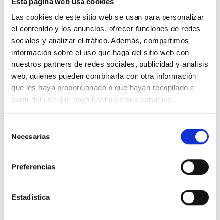
Esta página web usa cookies
Las cookies de este sitio web se usan para personalizar
el contenido y los anuncios, ofrecer funciones de redes
sociales y analizar el tráfico. Además, compartimos
información sobre el uso que haga del sitio web con
nuestros partners de redes sociales, publicidad y análisis
web, quienes pueden combinarla con otra información
que les haya proporcionado o que hayan recopilado a
partir del uso que haya hecho de sus servicios.
PREGUNTA
Noizko ezgaitasunen bat duten
Selección
Necesarias
de
pertsonak lanera joateko
consentimiento
garraio duin bat?
Preferencias
Nire ahizpak zoritxarrez %65eko ezgaitasun
fisiko eta psikikoa dauka. Oraingoz, ez dauka
Estadística
etxetik bere lanpostura joateko berarentzat
egokia den garraiobide bat. Bizkaiko Foru