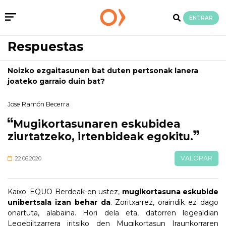
ENTRAR
Respuestas
Noizko ezgaitasunen bat duten pertsonak lanera
joateko garraio duin bat?
Jose Ramón Becerra
Mugikortasunaren eskubidea
ziurtatzeko, irtenbideak egokitu.
VALORAR
22.06.2020
Kaixo. EQUO Berdeak-en ustez,
mugikortasuna eskubide
unibertsala izan behar da
. Zoritxarrez, oraindik ez dago
onartuta, alabaina. Hori dela eta, datorren legealdian
Legebiltzarrera iritsiko den Mugikortasun Iraunkorraren