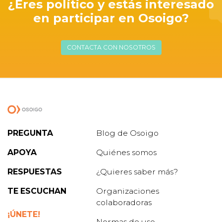
¿Eres político y estás interesado
en participar en Osoigo?
CONTACTA CON NOSOTROS
PREGUNTA
Blog de Osoigo
APOYA
Quiénes somos
RESPUESTAS
¿Quieres saber más?
TE ESCUCHAN
Organizaciones
colaboradoras
¡ÚNETE!
Normas de uso