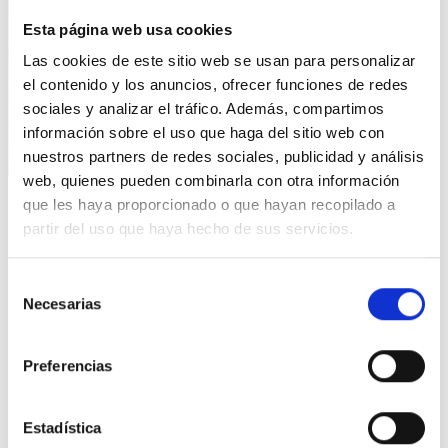
Esta página web usa cookies
Las cookies de este sitio web se usan para personalizar
el contenido y los anuncios, ofrecer funciones de redes
sociales y analizar el tráfico. Además, compartimos
información sobre el uso que haga del sitio web con
nuestros partners de redes sociales, publicidad y análisis
web, quienes pueden combinarla con otra información
que les haya proporcionado o que hayan recopilado a
partir del uso que haya hecho de sus servicios.
PREGUNTA
¿Estáis a favor del
Selección
Necesarias
de
soterramiento integral de las
consentimiento
vías y de la no llegada del AVE
Preferencias
en superficie a Murcia?
Buenas,
Estadística