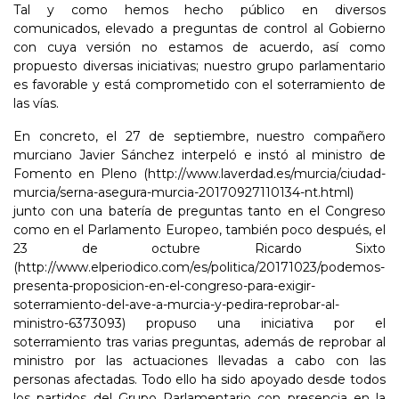
Tal y como hemos hecho público en diversos
comunicados, elevado a preguntas de control al Gobierno
con cuya versión no estamos de acuerdo, así como
propuesto diversas iniciativas; nuestro grupo parlamentario
es favorable y está comprometido con el soterramiento de
las vías.
En concreto, el 27 de septiembre, nuestro compañero
murciano Javier Sánchez interpeló e instó al ministro de
Fomento en Pleno (http://www.laverdad.es/murcia/ciudad-
murcia/serna-asegura-murcia-20170927110134-nt.html)
junto con una batería de preguntas tanto en el Congreso
como en el Parlamento Europeo, también poco después, el
23 de octubre Ricardo Sixto
(http://www.elperiodico.com/es/politica/20171023/podemos-
presenta-proposicion-en-el-congreso-para-exigir-
soterramiento-del-ave-a-murcia-y-pedira-reprobar-al-
ministro-6373093) propuso una iniciativa por el
soterramiento tras varias preguntas, además de reprobar al
ministro por las actuaciones llevadas a cabo con las
personas afectadas. Todo ello ha sido apoyado desde todos
los partidos del Grupo Parlamentario con presencia en la