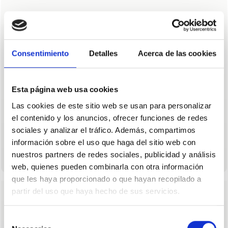
7
Francisco José Martinez Moreno
¿Sería posible delimitar con marcas en el suelo las
Consentimiento
Detalles
Acerca de las cookies
terrazas de los bares para posibilitar el paso de las
personas?
Esta página web usa cookies
6
Apoyos
APOYAR
Las cookies de este sitio web se usan para personalizar
el contenido y los anuncios, ofrecer funciones de redes
DeVamos, Granada
sociales y analizar el tráfico. Además, compartimos
Respondo a Francisco José Martinez
información sobre el uso que haga del sitio web con
Moreno
nuestros partners de redes sociales, publicidad y análisis
web, quienes pueden combinarla con otra información
que les haya proporcionado o que hayan recopilado a
partir del uso que haya hecho de sus servicios.
8
Mario Martin
Selección