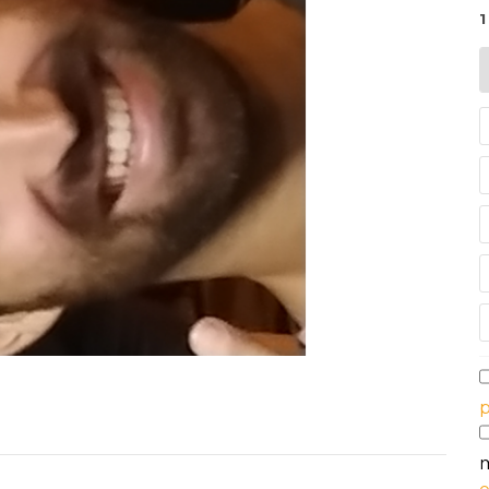
1
p
m