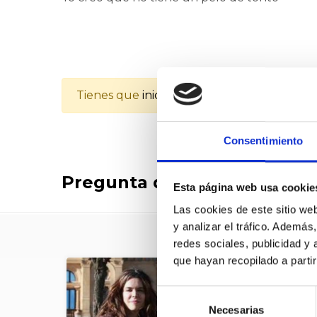
Tienes que
iniciar la sesión
para poder valo
Consentimiento
Pregunta dirigida a:
Donostia
Esta página web usa cookie
Las cookies de este sitio we
y analizar el tráfico. Ademá
redes sociales, publicidad y
que hayan recopilado a parti
Selección
Necesarias
de