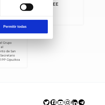
PSE-EE
Permitir todas
Lezama
a
el Grupo
 el
nto de San
 Secretario
l PP Gipuzkoa