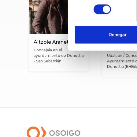
consentimiento
Denegar
Aitzole Araneta
Olaia Duart
Concejala en el
Zinegotzia Don
ayuntamiento de Donostia
Udalean / Concej
- San Sebastián
Ayuntamiento 
Donostia (EHBil