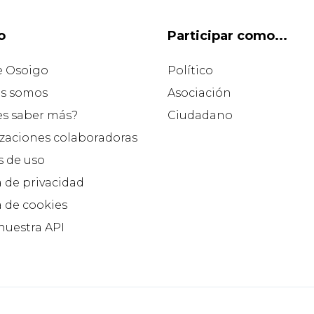
o
Participar como...
e Osoigo
Político
s somos
Asociación
es saber más?
Ciudadano
zaciones colaboradoras
 de uso
a de privacidad
a de cookies
 nuestra API