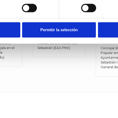
Permitir la selección
e
Eneko Goia
Mikel 
Zubeldi
ostiako
Alcalde de Donostia / San
ala en el
Sebastián (EAJ-PNV)
Concejal d
de
Popular en
du)
Ayuntamie
Sebastián I
General de