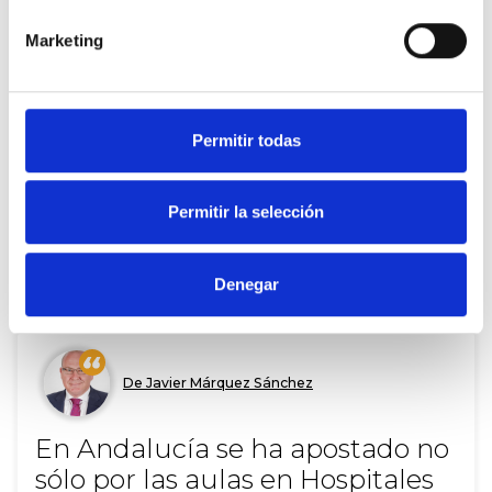
A
Cultura en pijama, dibujando sonrisas
Marketing
Permitir todas
Permitir la selección
749
Apoyos
20 Sept. 2022
COMPARTIR
Denegar
De Javier Márquez Sánchez
En Andalucía se ha apostado no
sólo por las aulas en Hospitales