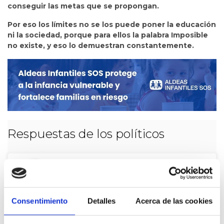
conseguir las metas que se propongan.
Por eso los límites no se los puede poner la educación
ni la sociedad, porque para ellos la palabra Imposible
no existe, y eso lo demuestran constantemente.
Respuestas de los políticos
De Gobierno de España
Consentimiento
Detalles
Acerca de las cookies
Se trata de que, tanto en el
hospital como en el domicilio, la