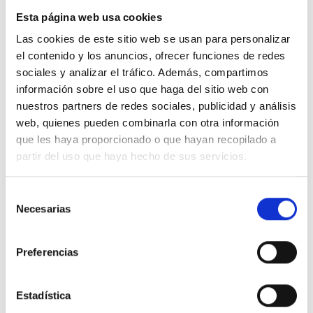
actividad escolar no se
Esta página web usa cookies
interrumpa, asegurando así la
Las cookies de este sitio web se usan para personalizar
continuidad en el desarrollo
el contenido y los anuncios, ofrecer funciones de redes
personal y académico y
sociales y analizar el tráfico. Además, compartimos
evitando un posible desfase
información sobre el uso que haga del sitio web con
nuestros partners de redes sociales, publicidad y análisis
A
Cultura en pijama, dibujando sonrisas
web, quienes pueden combinarla con otra información
que les haya proporcionado o que hayan recopilado a
749
Apoyos
28 Oct. 2022
partir del uso que haya hecho de sus servicios.
COMPARTIR
Selección
Necesarias
de
consentimiento
De Carles Mulet García
Preferencias
Vamos a preguntar sobre ello al
Estadística
Gobierno