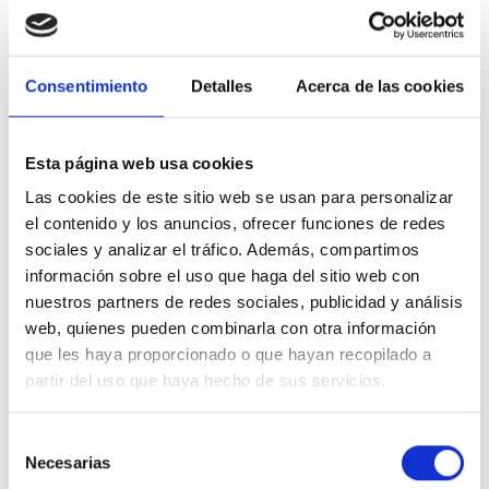
quieres ser de la pública pues al ser por méritos, (que no es
oposición) pues puede que tengas más posibilidades y así
durante 16 años o más hasta que puedas optar a algo
mejor. Mujeres con 35 para arriba sin poder emancipaciparse
Consentimiento
Detalles
Acerca de las cookies
y crear su propia familia!!! Las Ptis somos esenciales, los
maestros piden más horas porque no pueden crear una
inclusión real. Niños sin integrarse, sin la seguridad,
Esta página web usa cookies
confianza y regulación óptima para conseguir el
Las cookies de este sitio web se usan para personalizar
aprendizaje. Ellos están agotados de fingir que entienden
para no dar problemas en clase y sufrir etiquetas y
el contenido y los anuncios, ofrecer funciones de redes
ridiculizaciones. Ayúdenos por favor!!!
sociales y analizar el tráfico. Además, compartimos
información sobre el uso que haga del sitio web con
nuestros partners de redes sociales, publicidad y análisis
Tienes que
iniciar la sesión
para poder valorar
web, quienes pueden combinarla con otra información
que les haya proporcionado o que hayan recopilado a
partir del uso que haya hecho de sus servicios.
Pregunta dirigida a:
Congreso de
Selección
Necesarias
los diputados
de