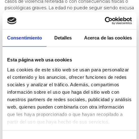
casos de violencia reiterada o con consecuencias físicas o
psicológicas graves. La edad no puede seguir siendo excusa
para la crueldad.
? Exigimos
multas millonarias a los colegios,
universidades e instituciones
que miren para otro lado o
Consentimiento
Detalles
Acerca de las cookies
no activen protocolos de protección cuando alguien
denuncia. La negligencia institucional también es violencia.
Marilou denunció y no fue protegida. El menor con parálisis
Esta página web usa cookies
cerebral necesitaba apoyo, no el silencio cobarde de
Las cookies de este sitio web se usan para personalizar
quienes deberían haberlo defendido. Hoy son ellos, mañana
puede ser tú.
el contenido y los anuncios, ofrecer funciones de redes
sociales y analizar el tráfico. Además, compartimos
⚖️ Si las leyes no protegen a los vulnerables, entonces están
información sobre el uso que haga del sitio web con
protegiendo a los agresores.
nuestros partners de redes sociales, publicidad y análisis
?
Queremos reformas YA. Queremos justicia YA.
web, quienes pueden combinarla con otra información
que les haya proporcionado o que hayan recopilado a
partir del uso que haya hecho de sus servicios.
Tienes que
iniciar la sesión
para poder valorar
Selección