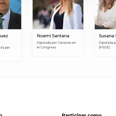
guez
Noemí Santana
Susana
Diputada por Canarias en
Diputada 
el Congreso
(PSOE)
rés per
o
Participar como...