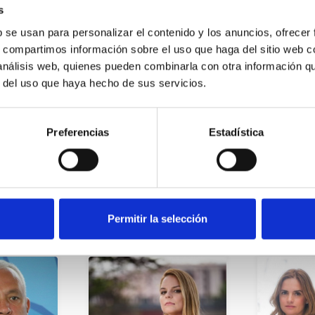
s
b se usan para personalizar el contenido y los anuncios, ofrecer
s, compartimos información sobre el uso que haga del sitio web 
 análisis web, quienes pueden combinarla con otra información q
i estás solo (por eso cada vez hay más abstención en las ur
r del uso que haya hecho de sus servicios.
Preferencias
Estadística
 de los diputados
Permitir la selección