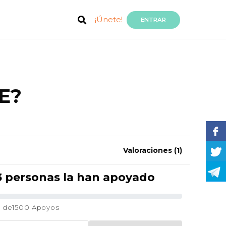
¡Únete!
ENTRAR
E?
Valoraciones
(1)
3 personas la han apoyado
3
de1500 Apoyos