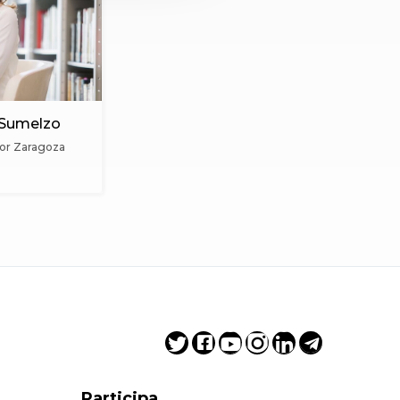
 Sumelzo
por Zaragoza
Participa...