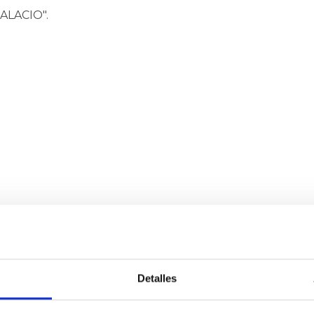
PALACIO".
Detalles
rar