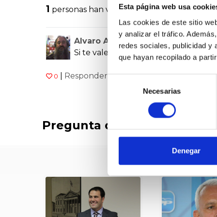
Esta página web usa cookie
1
personas han valorado
Las cookies de este sitio we
y analizar el tráfico. Ademá
Alvaro Aizpuru Martín
redes sociales, publicidad y
Si te vale de algo, no eres el único n
que hayan recopilado a parti
|
Responder
|
0
08.09.2025
Selección
Necesarias
de
consentimiento
Pregunta dirigida a:
Congreso
Denegar