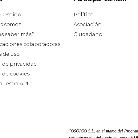
e Osoigo
Político
s somos
Asociación
es saber más?
Ciudadano
zaciones colaboradoras
 de uso
a de privacidad
a de cookies
 nuestra API
"OSOIGO S.L. en el marco del Progra
cofinanciación del fondo europeo FEDER